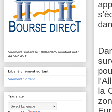
app
s'é
dan
Dan
Virement sortant le 18/06/2025 montant net :
44 562.45 €
sur
pou
Libellé virement sortant
l'A
Virement Sortant
la 
Translate
zon
Eur