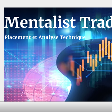
Mentalist Tra
Placement et Analyse Technique