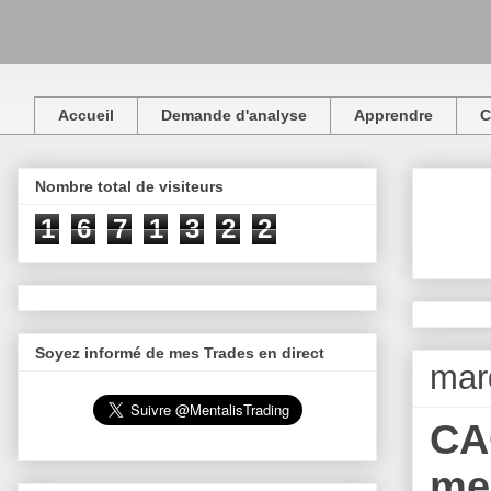
Accueil
Demande d'analyse
Apprendre
C
Nombre total de visiteurs
1
6
7
1
3
2
2
Soyez informé de mes Trades en direct
mard
CA
mer