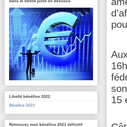
amé
dans le libellé juste en dessous
d’a
pou
Aux
16h
féd
son
Libellé bénéfice 2022
15 
Bénéfice 2022
Côt
Retrouvez mon bénéfice 2021 définitif