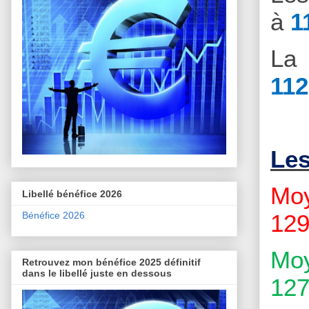
à
1
La 
112
Le
Moy
Libellé bénéfice 2026
Bénéfice 2026
129
Moy
Retrouvez mon bénéfice 2025 définitif
dans le libellé juste en dessous
127