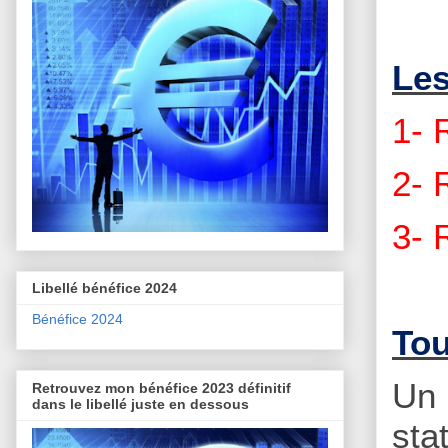
Les
1- 
2- 
3- 
Libellé bénéfice 2024
Bénéfice 2024
Tou
Un 
Retrouvez mon bénéfice 2023 définitif
dans le libellé juste en dessous
sta