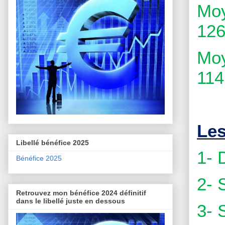
Moy
126
Moy
114
Les
Libellé bénéfice 2025
1- 
Bénéfice 2025
2- 
Retrouvez mon bénéfice 2024 définitif
dans le libellé juste en dessous
3- 