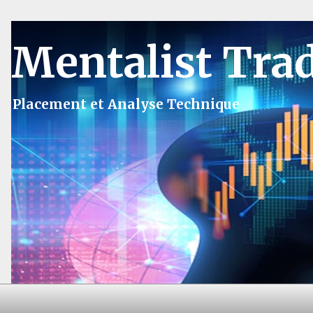
Mentalist Tra
Placement et Analyse Technique