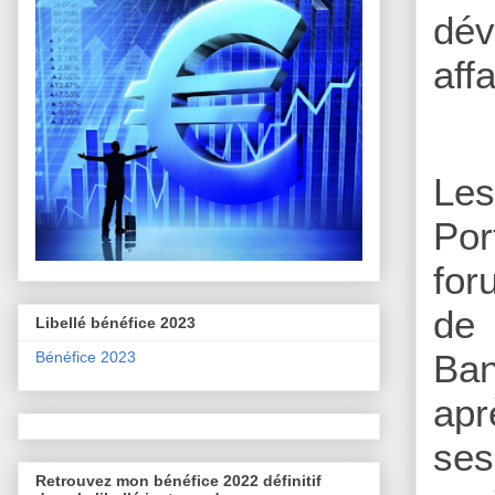
dév
aff
Les
Por
for
de 
Libellé bénéfice 2023
Ban
Bénéfice 2023
apr
ses
Retrouvez mon bénéfice 2022 définitif