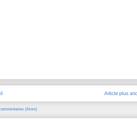
il
Article plus an
 commentaires (Atom)