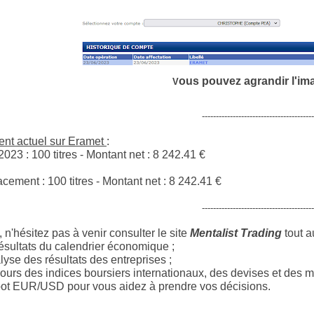
ous pouvez agrandi
r l'i
V
----------------------------------------
nt actuel sur Eramet
:
2023 : 100 titres - Montant net : 8 242.41 €
acement : 100 titres - Montant net :
8 242.41
€
----------------------------------------
 n'hésitez pas à venir consulter le site
Mentalist Trading
tout a
ésultats du calendrier économique ;
yse des résultats des entreprises ;
ours des indices boursiers internationaux, des devises et des m
ot EUR/USD pour vous aidez à prendre vos décisions.