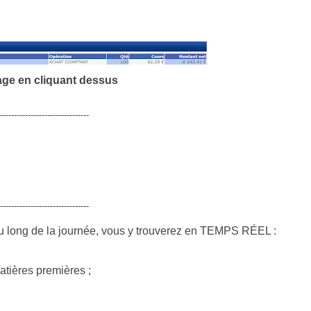
mage en cliquant dessus
--------------------------------
--------------------------------
u long de la journée, vous y trouverez en TEMPS RÉEL :
atières premières ;