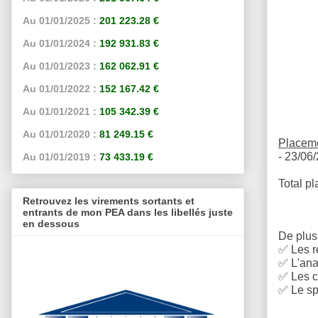
Au 01/01/2025 :
201 223.28 €
Au 01/01/2024 :
192 931.83 €
Au 01/01/2023 :
162 062.91 €
Au 01/01/2022 :
152 167.42 €
Au 01/01/2021 :
105 342.39 €
Au 01/01/2020 :
81 249.15 €
Placeme
- 23/06/
Au 01/01/2019 :
73 433.19 €
Total pl
Retrouvez les virements sortants et
entrants de mon PEA dans les libellés juste
en dessous
De plus,
✅
Les r
✅
L'anal
✅
Les c
✅
Le sp