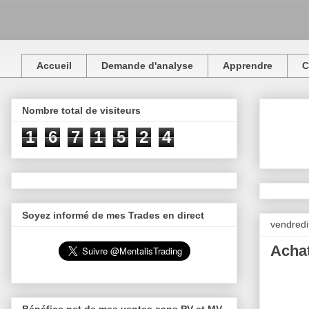
Accueil
Demande d'analyse
Apprendre
C
Nombre total de visiteurs
1
6
7
1
5
2
4
Soyez informé de mes Trades en direct
vendredi
Achat
Bénéfice net de mes ventes sans PV et MV