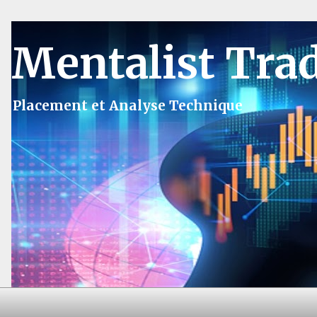
Mentalist Tra
Placement et Analyse Technique