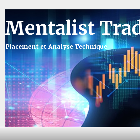
Mentalist Tra
Placement et Analyse Technique