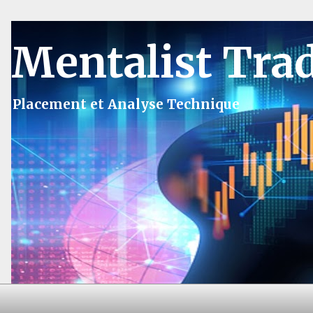
Mentalist Tra
Placement et Analyse Technique