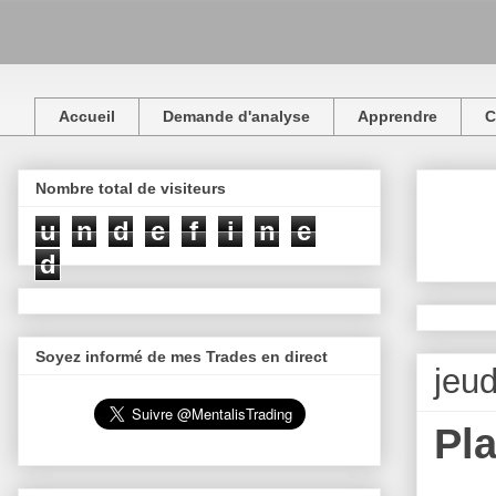
Accueil
Demande d'analyse
Apprendre
C
Nombre total de visiteurs
u
n
d
e
f
i
n
e
d
Soyez informé de mes Trades en direct
jeu
Pl