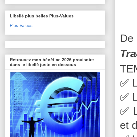
Libellé plus belles Plus-Values
Plus-Values
De 
Tra
Retrouvez mon bénéfice 2026 provisoire
dans le libellé juste en dessous
TE
✅
L
✅
L
✅
L
et 