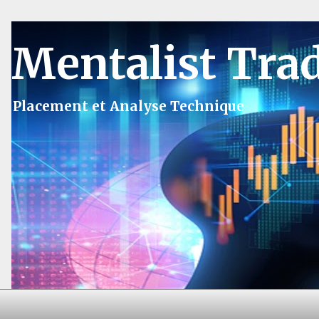
Mentalist Tra
Placement et Analyse Technique