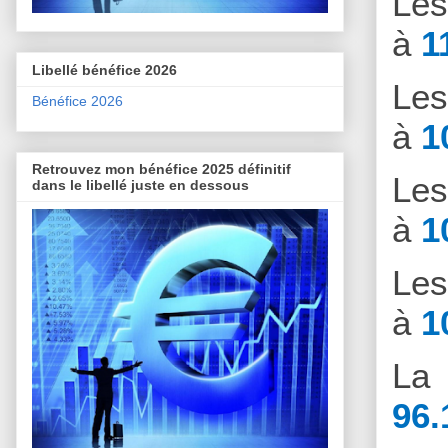
Le
à
1
Libellé bénéfice 2026
Le
Bénéfice 2026
à
1
Retrouvez mon bénéfice 2025 définitif
Le
dans le libellé juste en dessous
à
1
Le
à
1
La 
96.