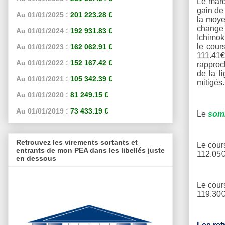
Le mard
gain de
Au 01/01/2025 :
201 223.28 €
la moye
change 
Au 01/01/2024 :
192 931.83 €
Ichimok
le cour
Au 01/01/2023 :
162 062.91 €
111.41€
Au 01/01/2022 :
152 167.42 €
rapproc
de la l
Au 01/01/2021 :
105 342.39 €
mitigés.
Au 01/01/2020 :
81 249.15 €
Au 01/01/2019 :
73 433.19 €
Le
somm
Retrouvez les virements sortants et
Le cours
entrants de mon PEA dans les libellés juste
112.05€
en dessous
Le cours
119.30€