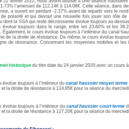
i 22 février 2022, nous avons assisté à une séance haussière du
 1.73% l’amenant de 112.14€ à 114.08€. Cette séance, dans de
nne, a ouvert en perdant -2.37% avant de repartir vers le nord 
de polarité et qui devrait une nouvelle fois jouer son rôle de 
u dont la SSA qui reste décroissante évolue toujours au-dessus 
s évolue toujours dans le range, entre les 23.60% et les 38.
. Également, le cours évolue toujours à l’intérieur du canal ha
he de la droite de résistance. De même, le cours évolue toujour
igne de résonance. Concernant les moyennes mobiles et les in
et historique
du titre date du 24 janvier 2020 avec un cours 
 évolue toujours à l’intérieur du
canal haussier moyen terme
 et la droite de résistance à 124.85€ pour la séance du mercredi
 évolue toujours à l’intérieur du
canal haussier court terme
d
 et la droite de résistance à 127.20€ pour la séance du mercredi