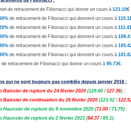
racements de Fibonacci :
et de retracement de Fibonacci qui donne un cours à
121.10€
.60%
de
retracement de Fibonacci qui donnent un cours à
115.1
.20%
de retracement de Fibonacci qui donnent un cours à
111.4
.00%
de retracement de Fibonacci qui donnent un cours à
108.4
.80%
de retracement de Fibonacci qui donnent un cours à
105.4
.80%
de retracement de Fibonacci qui donnent un cours à
101.6
 de retracement de Fibonacci qui donne un cours à
95.73€
.
s qui ne sont toujours pas comblés depuis janvier 2016 :
 Baissier de rupture du 24 février 2020
(129.60 /
127.36
)
;
 Baissier de continuation du 26 février 2020
(123.52 /
122.5
p Haussier de rupture du 9 novembre 2020
(
71.00
/ 71.75)
;
 Haussier de rupture du 2 février 2021
(
84.37
/ 85.1)
.