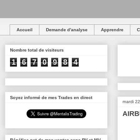
Accueil
Demande d'analyse
Apprendre
C
Nombre total de visiteurs
1
6
7
0
9
8
4
Soyez informé de mes Trades en direct
mardi 22
AIRBU
Bénéfice net de mes ventes sans PV et MV