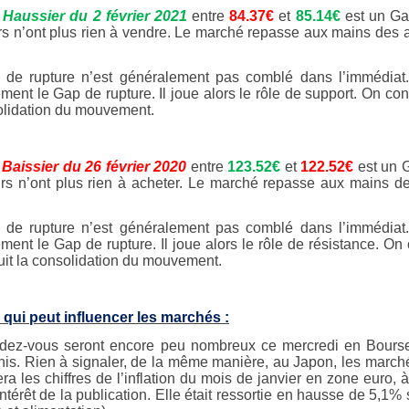
Haussier du 2 février 2021
entre
84.37€
et
85.14€
est un Ga
s n’ont plus rien à vendre. Le marché repasse aux mains des ac
de rupture n’est généralement pas comblé dans l’immédiat. 
lement le Gap de rupture. Il joue alors le rôle de support. On 
olidation du mouvement.
Baissier du 26 février 2020
entre
123.52€
et
122.52€
est un G
rs n’ont plus rien à acheter. Le marché repasse aux mains des
de rupture n’est généralement pas comblé dans l’immédiat. 
lement le Gap de rupture. Il joue alors le rôle de résistance. 
duit la consolidation du mouvement.
 qui peut influencer les marchés :
dez-vous seront encore peu nombreux ce mercredi en Bourse,
nis. Rien à signaler, de la même manière, au Japon, les marché
era les chiffres de l’inflation du mois de janvier en zone euro,
’intérêt de la publication. Elle était ressortie en hausse de 5,