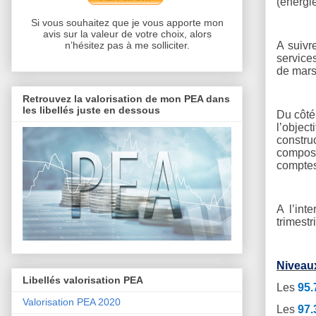
(énergie
Si vous souhaitez que je vous apporte mon
avis sur la valeur de votre choix, alors
A suivr
n’hésitez pas à me solliciter.
service
de mars
Retrouvez la valorisation de mon PEA dans
les libellés juste en dessous
Du côté
l’objec
constru
composa
comptes
A l’int
trimestr
Niveaux
Libellés valorisation PEA
Les
95.
Valorisation PEA 2020
Les
97.