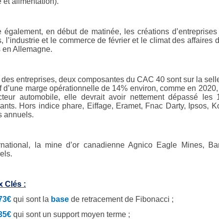
 et alimentation).
e également, en début de matinée, les créations d’entreprises
s, l’industrie et le commerce de février et le climat des affai
 en Allemagne.
 des entreprises, deux composantes du CAC 40 sont sur la sellett
tif d’une marge opérationnelle de 14% environ, comme en 2020, 
cteur automobile, elle devrait avoir nettement dépassé les
nts. Hors indice phare, Eiffage, Eramet, Fnac Darty, Ipsos, K
 annuels.
ernational, la mine d’or canadienne Agnico Eagle Mines, B
iels.
 Clés :
73€
qui sont la
base
de retracement de Fibonacci ;
35€
qui sont un support moyen terme ;