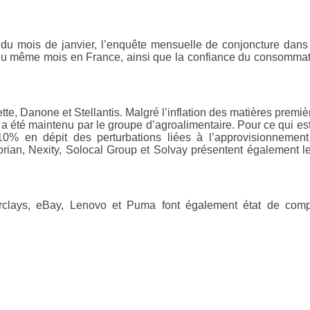
 du mois de janvier, l’enquête mensuelle de conjoncture dans
res du même mois en France, ainsi que la confiance du consomma
e, Danone et Stellantis. Malgré l’inflation des matières premiè
a été maintenu par le groupe d’agroalimentaire. Pour ce qui es
 10% en dépit des perturbations liées à l’approvisionnemen
orian, Nexity, Solocal Group et Solvay présentent également l
arclays, eBay, Lenovo et Puma font également état de com