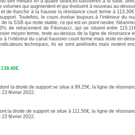
 titre mettant fin à quatre séances baissières à la suite, ave
s volumes qui augmentent et qui évoluent à nouveau au-dessu
et de franchir à la hausse la résistance court terme à 113.30€
support. Toutefois, le cours évolue toujours à l’intérieur du n
de la SSB qui reste stable, ce qui est un point neutre. Néanmo
20% de retracement de Fibonacci, qui se situent entre 115.11
ussier moyen terme, reste au-dessus de la ligne de résonance e
s à l’intérieur du canal haussier court terme mais reste en-des
dicateurs techniques, ils se sont améliorés mais restent en
à
139.40€
.
dont la droite de support se situe à 99.25€, la ligne de résonan
 23 février 2022.
ont la droite de support se situe à 111.50€, la ligne de résonan
 23 février 2022.