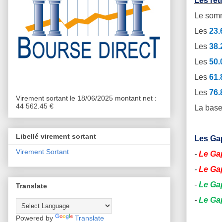
Les ret
Le somm
Les
23
Les
38
Les
50
Les
61
Les
76
Virement sortant le 18/06/2025 montant net :
44 562.45 €
La base
Libellé virement sortant
Les Gap
Virement Sortant
-
Le Gap
-
Le Gap
-
Le Ga
Translate
-
Le Gap
Powered by
Translate