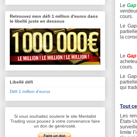
Le
Gap 
vendeur
cours.
Retrouvez mon défi 1 million d'euros dans
le libellé juste en dessous
Le Gap 
partiel
la cons
Le
Gap 
acheteu
cours.
Le Gap 
partiel
Libellé défi
qui tra
Défi 1 million d'euros
Tout ce
Les ren
Si vous souhaitez soutenir le site Mentalist
États-U
Trading vous pouvez à votre convenance faire
un don de générosité.
surveill
limite l