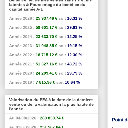
latentes & Pourcentage du bénéfice du
capital année A-1
Année 2026 :
25 937.46 €
soit
10.31 %
Année 2025 :
59 601.17 €
soit
29.61 %
Année 2024 :
23 633.70 €
soit
12.25 %
Année 2023 :
31 048.85 €
soit
19.15 %
Année 2022 :
18 715.12 €
soit
12.30 %
Année 2021 :
51 327.16 €
soit
48.72 %
Année 2020 :
24 209.41 €
soit
29.79 %
Année 2019 :
7 815.96 €
soit
10.64 %
Valorisation du PEA à la date de la dernière
vente ou de la valorisation la plus haute de
l'année
Au 04/08/2026 :
280 830.74 €
Point d
Au 01/01/2026 :
251 567.64 €