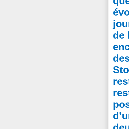
que
évo
jou
de 
enc
des
Sto
re
res
pos
d’u
deu