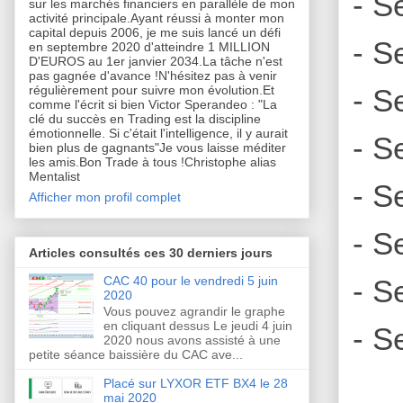
- S
sur les marchés financiers en parallèle de mon
activité principale.Ayant réussi à monter mon
capital depuis 2006, je me suis lancé un défi
- S
en septembre 2020 d'atteindre 1 MILLION
D'EUROS au 1er janvier 2034.La tâche n'est
pas gagnée d'avance !N'hésitez pas à venir
- S
régulièrement pour suivre mon évolution.Et
comme l'écrit si bien Victor Sperandeo : "La
clé du succès en Trading est la discipline
émotionnelle. Si c'était l'intelligence, il y aurait
- S
bien plus de gagnants"Je vous laisse méditer
les amis.Bon Trade à tous !Christophe alias
Mentalist
- S
Afficher mon profil complet
- S
Articles consultés ces 30 derniers jours
CAC 40 pour le vendredi 5 juin
- S
2020
Vous pouvez agrandir le graphe
en cliquant dessus Le jeudi 4 juin
- S
2020 nous avons assisté à une
petite séance baissière du CAC ave...
Placé sur LYXOR ETF BX4 le 28
mai 2020