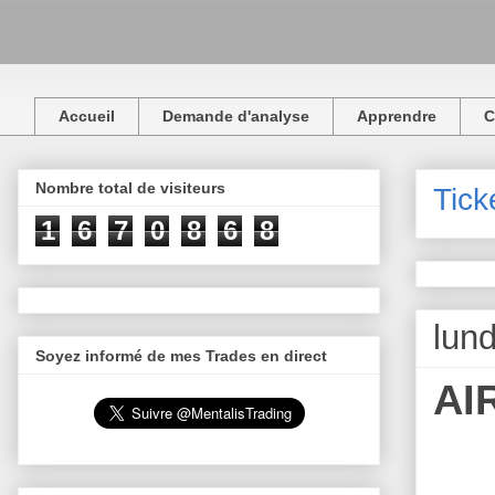
Accueil
Demande d'analyse
Apprendre
C
Nombre total de visiteurs
Tick
1
6
7
0
8
6
8
lund
Soyez informé de mes Trades en direct
AI