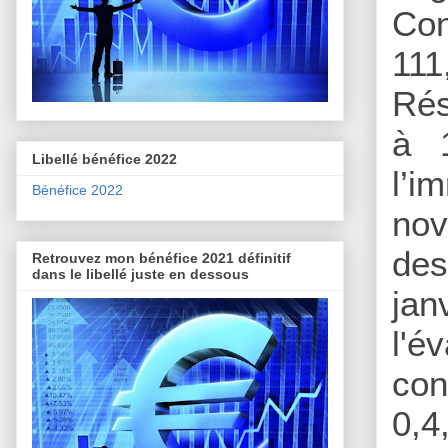
Con
111
Rés
à 1
Libellé bénéfice 2022
l’i
Bénéfice 2022
nov
des
Retrouvez mon bénéfice 2021 définitif
dans le libellé juste en dessous
ja
l'é
con
0,4