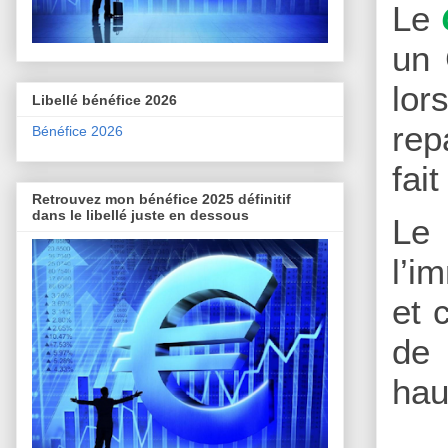
Le
un 
lor
Libellé bénéfice 2026
rep
Bénéfice 2026
fai
Retrouvez mon bénéfice 2025 définitif
dans le libellé juste en dessous
Le
l’i
et 
de 
hau