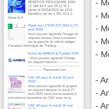
- M
BÉNÉFICE PROVISOIRE 2020
12 346.64 € soit 28.12 % 1 -
Vente le 02/04/2020 de CGG :
- M
Bénéfice net de 4 301.10 € 2 -
Vente le 0...
Placé sur LYXOR ETF BX4 le 27
- M
avril 2020
Vous pouvez agrandir l'image en
cliquant dessus Vous trouverez
- M
sur la gauche du site le widget
d'analyse technique de Trading...
- M
Achat de AIRBUS le 8 juillet 2026
Vous pouvez agrandir l'image
en cliquant dessus ------------------
------------------------------------------
------------ Placement act...
- A
CAC 40 pour le mardi 28 avril
2020
Vous pouvez agrandir le graphe
en cliquant dessus Le lundi 27
- A
avril 2020 nous avons assisté à
une séance haussière du CAC avec un g...
- A
CAC 40 pour le mardi 26 mai