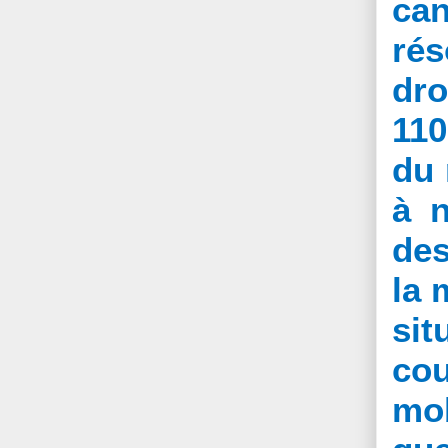
ca
rés
dro
110
du 
à n
des
la 
sit
co
mob