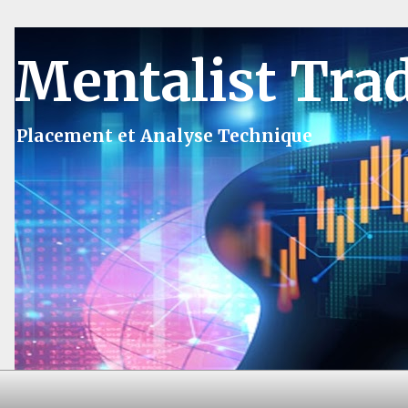
Mentalist Tra
Placement et Analyse Technique