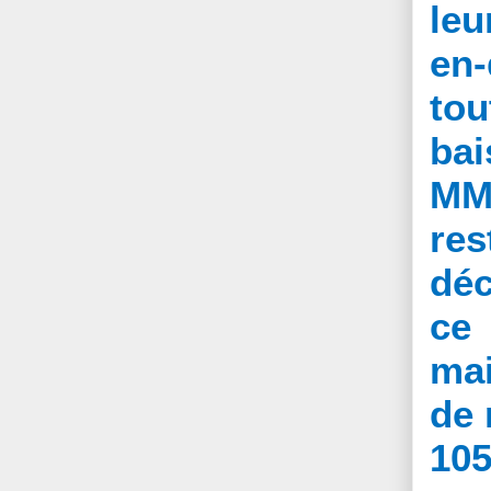
leu
en-
tou
bai
MM5
res
déc
ce 
mai
de 
105