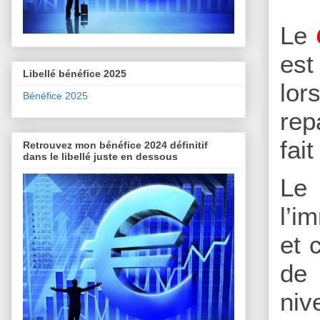
Le
est
Libellé bénéfice 2025
lor
Bénéfice 2025
rep
fai
Retrouvez mon bénéfice 2024 définitif
dans le libellé juste en dessous
Le
l’i
et 
de 
niv