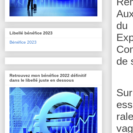
Rém
Aux
du
Libellé bénéfice 2023
Ex
Bénéfice 2023
Com
de 
Retrouvez mon bénéfice 2022 définitif
dans le libellé juste en dessous
Su
es
ral
vag