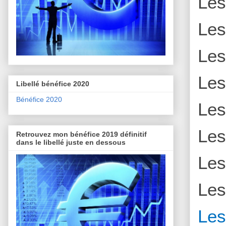
Le
Le
Le
Le
Libellé bénéfice 2020
Bénéfice 2020
Le
Le
Retrouvez mon bénéfice 2019 définitif
dans le libellé juste en dessous
Le
Le
Le