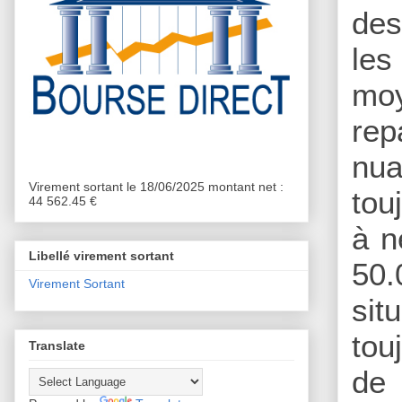
des
les
moy
rep
nua
Virement sortant le 18/06/2025 montant net :
tou
44 562.45 €
à n
Libellé virement sortant
50.
Virement Sortant
sit
tou
Translate
de 