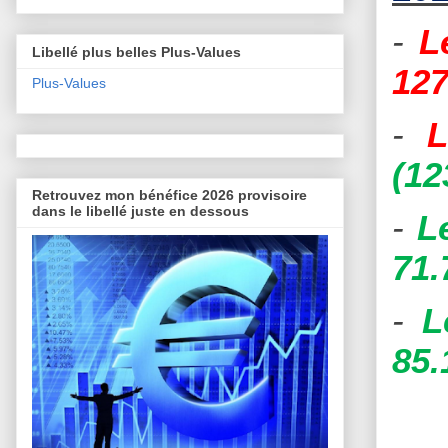
-
L
Libellé plus belles Plus-Values
127
Plus-Values
-
L
(12
Retrouvez mon bénéfice 2026 provisoire
dans le libellé juste en dessous
-
L
71.
-
L
85.