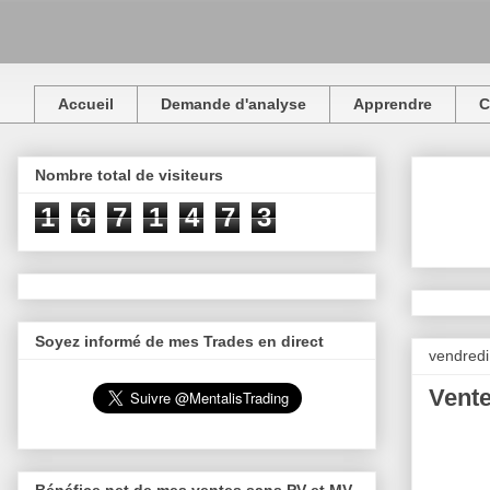
Accueil
Demande d'analyse
Apprendre
C
Nombre total de visiteurs
1
6
7
1
4
7
3
Soyez informé de mes Trades en direct
vendred
Vent
Bénéfice net de mes ventes sans PV et MV