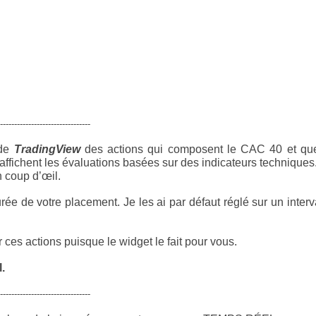
--------------------------------
 de
TradingView
des actions qui composent le CAC 40 et qu
affichent les évaluations basées sur des indicateurs techniques
n coup d’œil.
rée de votre placement. Je les ai par défaut réglé sur un interv
ces actions puisque le widget le fait pour vous.
.
--------------------------------