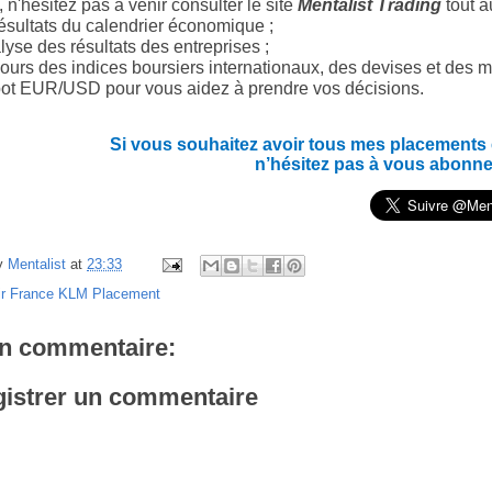
 n'hésitez pas à venir consulter le site
Mentalist Trading
tout a
ésultats du calendrier économique ;
yse des résultats des entreprises ;
ours des indices boursiers internationaux, des devises et des m
ot EUR/USD pour vous aidez à prendre vos décisions.
Si vous souhaitez avoir tous mes placements en
n’hésitez pas à vous abonne
y
Mentalist
at
23:33
ir France KLM Placement
n commentaire:
istrer un commentaire