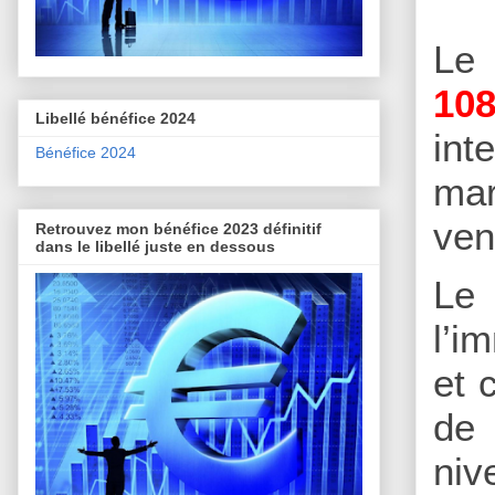
L
108
Libellé bénéfice 2024
int
Bénéfice 2024
mar
ven
Retrouvez mon bénéfice 2023 définitif
dans le libellé juste en dessous
Le
l’i
et 
de 
niv