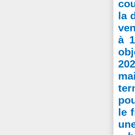
cou
la 
ven
à 1
obj
20
mai
ter
pou
le 
une