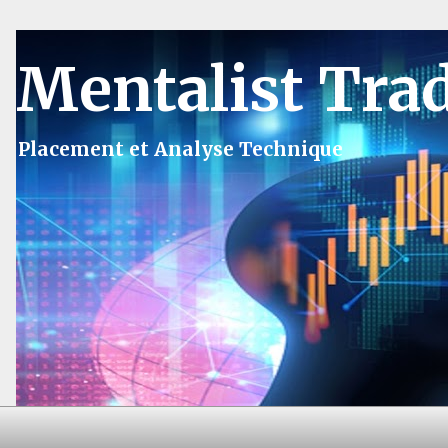
Mentalist Tra
Placement et Analyse Technique