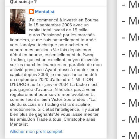
- M
Qui suis-je ?
Mentalist
- M
J'ai commencé à investir en Bourse
le 15 septembre 2006 avec un
capital total investi de 15 mille
- M
euros.Passionné par les marchés
financiers, je me suis naturellement tournée
vers l'analyse technique pour acheter et
vendre mes positions !Je fais depuis mon
- Mo
début en bourse, essentiellement du Swing
Trading, qui est un excellent moyen d'investir
sur les marchés financiers en parallèle de mon
- M
activité principale.Ayant réussi à monter mon
capital depuis 2006, je me suis lancé un défi
en septembre 2020 d'atteindre 1 MILLION
- M
D'EUROS au 1er janvier 2034.La tâche n'est
pas gagnée d'avance !N'hésitez pas à venir
régulièrement pour suivre mon évolution.Et
- M
comme l'écrit si bien Victor Sperandeo : "La
clé du succès en Trading est la discipline
émotionnelle. Si c'était l'intelligence, il y aurait
bien plus de gagnants"Je vous laisse méditer
- M
les amis.Bon Trade à tous !Christophe alias
Mentalist
Afficher mon profil complet
- M