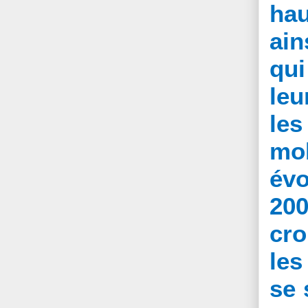
hau
ain
qui
leu
les
mob
évo
20
cro
les
se 