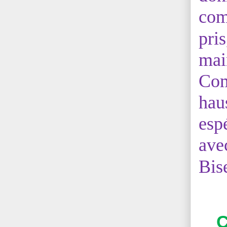
co
pri
mai
Com
haus
esp
ave
Bis
C