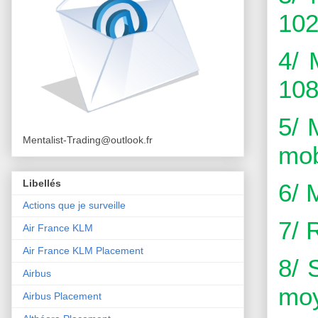
102
4/ 
108
5/ 
Mentalist-Trading@outlook.fr
mob
Libellés
6/ 
Actions que je surveille
7/ 
Air France KLM
Air France KLM Placement
8/ 
Airbus
moy
Airbus Placement