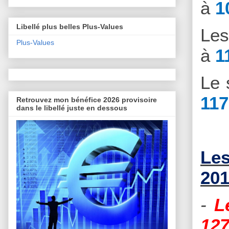
à
1
Libellé plus belles Plus-Values
Le
Plus-Values
à
1
Le 
117
Retrouvez mon bénéfice 2026 provisoire
dans le libellé juste en dessous
Les
201
-
L
127