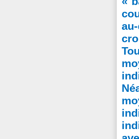
« b
cou
au-
cro
To
moy
in
Né
moy
ind
ind
ave