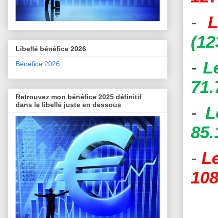
-
L
(12
Libellé bénéfice 2026
-
L
Bénéfice 2026
71.
Retrouvez mon bénéfice 2025 définitif
dans le libellé juste en dessous
-
L
85.
-
L
108