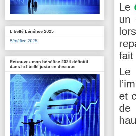
Le
un 
lor
Libellé bénéfice 2025
rep
Bénéfice 2025
fai
Retrouvez mon bénéfice 2024 définitif
dans le libellé juste en dessous
Le
l’i
et 
de 
hau