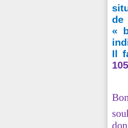
sit
de 
« b
ind
Il 
105
Bon
sou
don