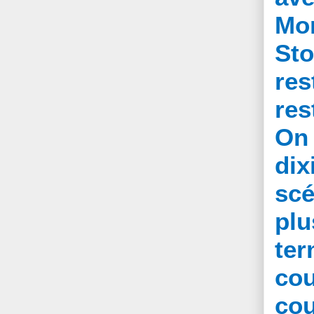
Mom
Sto
re
res
On
dix
scé
plu
ter
cou
co