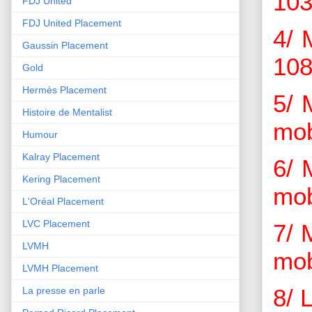
103
FDJ United
FDJ United Placement
4/ 
Gaussin Placement
108
Gold
Hermès Placement
5/ 
Histoire de Mentalist
mob
Humour
Kalray Placement
6/ 
Kering Placement
mob
L'Oréal Placement
LVC Placement
7/ 
LVMH
mob
LVMH Placement
8/ 
La presse en parle