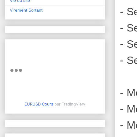
Vie du site
- S
Virement Sortant
- S
- S
- S
- M
EURUSD Cours
par TradingView
- M
- M