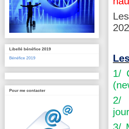
hau
Le
202
Libellé bénéfice 2019
Les
Bénéfice 2019
1/ 
(ne
Pour me contacter
2/
jou
3/ 