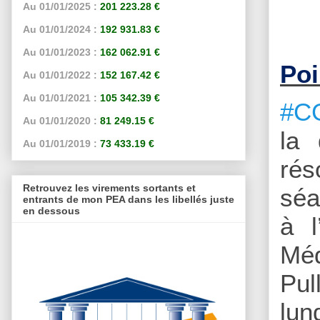
Au 01/01/2025 :
201 223.28 €
Au 01/01/2024 :
192 931.83 €
Au 01/01/2023 :
162 062.91 €
Poi
Au 01/01/2022 :
152 167.42 €
Au 01/01/2021 :
105 342.39 €
#C
Au 01/01/2020 :
81 249.15 €
la 
Au 01/01/2019 :
73 433.19 €
rés
Retrouvez les virements sortants et
séa
entrants de mon PEA dans les libellés juste
en dessous
à l
Méd
Pul
lun