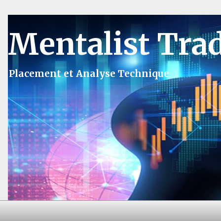
Mentalist Tra
Placement et Analyse Technique