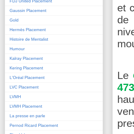
FDJ United Placement
et 
Gaussin Placement
de 
Gold
niv
Hermès Placement
Histoire de Mentalist
mo
Humour
Kalray Placement
Kering Placement
Le
L'Oréal Placement
473
LVC Placement
hau
LVMH
LVMH Placement
ven
La presse en parle
pre
Pernod Ricard Placement