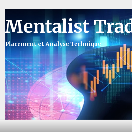
Mentalist Tra
Placement et Analyse Technique