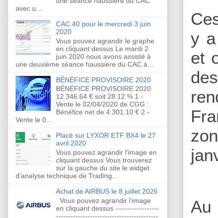
une séance haussière du CAC
avec u...
Ces
CAC 40 pour le mercredi 3 juin
2020
y a
Vous pouvez agrandir le graphe
en cliquant dessus Le mardi 2
et 
juin 2020 nous avons assisté à
une deuxième séance haussière du CAC à...
des
BÉNÉFICE PROVISOIRE 2020
BÉNÉFICE PROVISOIRE 2020
ren
12 346.64 € soit 28.12 % 1 -
Vente le 02/04/2020 de CGG :
Fra
Bénéfice net de 4 301.10 € 2 -
Vente le 0...
zon
Placé sur LYXOR ETF BX4 le 27
avril 2020
jan
Vous pouvez agrandir l'image en
cliquant dessus Vous trouverez
sur la gauche du site le widget
d'analyse technique de Trading...
Achat de AIRBUS le 8 juillet 2026
Vous pouvez agrandir l'image
Au 
en cliquant dessus ------------------
------------------------------------------