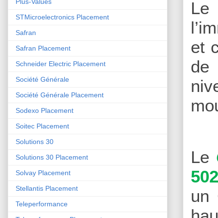
Plus-Values
Le
STMicroelectronics Placement
l’i
Safran
et 
Safran Placement
de 
Schneider Electric Placement
Société Générale
niv
Société Générale Placement
mo
Sodexo Placement
Soitec Placement
Solutions 30
Le
Solutions 30 Placement
502
Solvay Placement
Stellantis Placement
un 
Teleperformance
hau