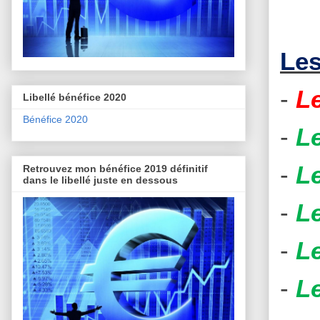
Les
-
Le
Libellé bénéfice 2020
Bénéfice 2020
-
L
-
L
Retrouvez mon bénéfice 2019 définitif
dans le libellé juste en dessous
-
L
-
Le
-
Le