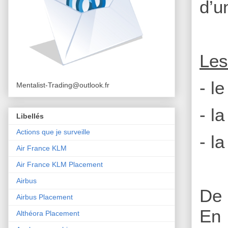
d’u
Les
- l
Mentalist-Trading@outlook.fr
- l
Libellés
Actions que je surveille
- l
Air France KLM
Air France KLM Placement
Airbus
De 
Airbus Placement
En 
Althéora Placement