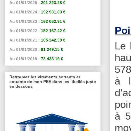
Au 01/01/2025 :
201 223.28 €
Au 01/01/2024 :
192 931.83 €
Au 01/01/2023 :
162 062.91 €
Poi
Au 01/01/2022 :
152 167.42 €
Au 01/01/2021 :
105 342.39 €
Le 
Au 01/01/2020 :
81 249.15 €
ha
Au 01/01/2019 :
73 433.19 €
578
Retrouvez les virements sortants et
à l
entrants de mon PEA dans les libellés juste
en dessous
d’a
poi
à 5
moy