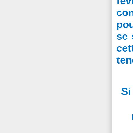
fév
con
pou
se 
cet
ten
Si