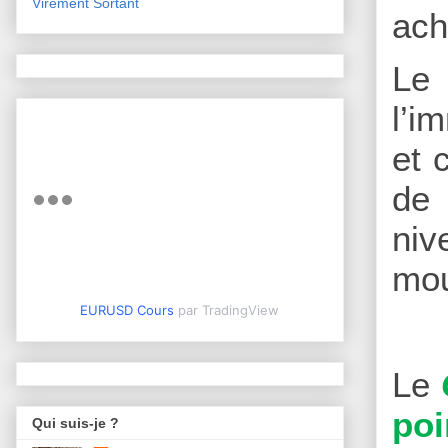
Virement Sortant
ach
Le
l’i
et 
de 
niv
mo
EURUSD Cours
par TradingView
Le
poi
Qui suis-je ?