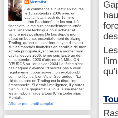
Gap
Mentalist
J'ai commencé à investir en Bourse
hau
le 15 septembre 2006 avec un
capital total investi de 15 mille
euros.Passionné par les marchés
for
financiers, je me suis naturellement tournée
vers l'analyse technique pour acheter et
des
vendre mes positions !Je fais depuis mon
début en bourse, essentiellement du Swing
Trading, qui est un excellent moyen d'investir
Le
sur les marchés financiers en parallèle de mon
activité principale.Ayant réussi à monter mon
capital depuis 2006, je me suis lancé un défi
l’i
en septembre 2020 d'atteindre 1 MILLION
D'EUROS au 1er janvier 2034.La tâche n'est
qu’
pas gagnée d'avance !N'hésitez pas à venir
régulièrement pour suivre mon évolution.Et
comme l'écrit si bien Victor Sperandeo : "La
clé du succès en Trading est la discipline
émotionnelle. Si c'était l'intelligence, il y aurait
bien plus de gagnants"Je vous laisse méditer
les amis.Bon Trade à tous !Christophe alias
Tou
Mentalist
Afficher mon profil complet
Ras