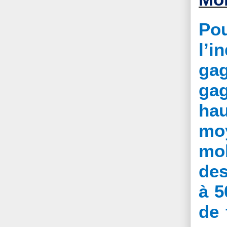
Pou
l’i
gag
ga
ha
mo
mob
des
à 5
de 