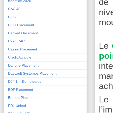
de 
Bénéfice 2026
CAC 40
niv
CGG
mo
CGG Placement
Carmat Placement
Cash CAC
Le
Casino Placement
poi
Credit Agricole
int
Danone Placement
mar
Dassault Systèmes Placement
Défi 1 million d'euros
ach
EDF Placement
Le
Eramet Placement
FDJ United
l’i