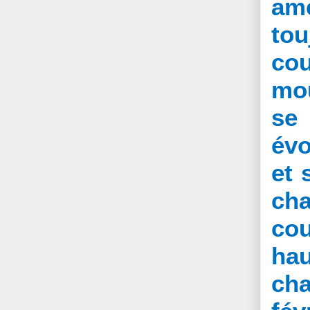
am
to
cou
mou
se 
évo
et 
cha
cou
hau
cha