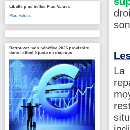
su
Libellé plus belles Plus-Values
dro
Plus-Values
son
Retrouvez mon bénéfice 2026 provisoire
Les
dans le libellé juste en dessous
L
rep
moy
res
sit
ind