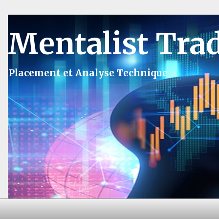
Mentalist Tra
Placement et Analyse Technique