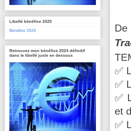
Libellé bénéfice 2025
De 
Bénéfice 2025
Tra
Retrouvez mon bénéfice 2024 définitif
TE
dans le libellé juste en dessous
✅
L
✅
L
✅
L
et 
✅
L