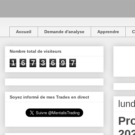
Accueil
Demande d'analyse
Apprendre
C
Nombre total de visiteurs
1
6
7
3
6
9
7
Soyez informé de mes Trades en direct
lun
Pr
20