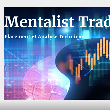
Mentalist Tra
Placement et Analyse Technique