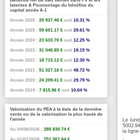
latentes & Pourcentage du bénéfice du
capital année A-1
Année 2026 :
25 937.46 €
soit
10.31 %
Année 2025 :
59 601.17 €
soit
29.61 %
Année 2024 :
23 633.70 €
soit
12.25 %
Année 2023 :
31 048.85 €
soit
19.15 %
Année 2022 :
18 715.12 €
soit
12.30 %
Année 2021 :
51 327.16 €
soit
48.72 %
Année 2020 :
24 209.41 €
soit
29.79 %
Année 2019 :
7 815.96 €
soit
10.64 %
Valorisation du PEA à la date de la dernière
vente ou de la valorisation la plus haute de
l'année
Le lund
5002.94
Au 04/08/2026 :
280 830.74 €
la lign
Au 01/01/2026 :
251 567.64 €