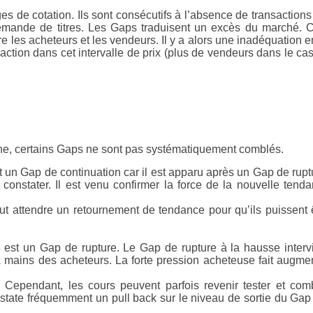
 de cotation. Ils sont consécutifs à l’absence de transactions
a demande de titres. Les Gaps traduisent un excès du marché. 
tre les acheteurs et les vendeurs. Il y a alors une inadéquation e
nsaction dans cet intervalle de prix (plus de vendeurs dans le ca
he, certains Gaps ne sont pas systématiquement comblés.
 un Gap de continuation car il est apparu après un Gap de rupt
onstater. Il est venu confirmer la force de la nouvelle tend
faut attendre un retournement de tendance pour qu’ils puissent 
s
est un Gap de rupture. Le Gap de rupture à la hausse interv
 mains des acheteurs. La forte pression acheteuse fait augme
Cependant, les cours peuvent parfois revenir tester et com
onstate fréquemment un pull back sur le niveau de sortie du Gap