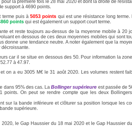
é pour la première fois le 28 mai 2020 et dont la droite de résist
 de support à 4690 points.
rt terme puis à
5053 points
qui est une résistance long terme.
4860 points
qui est également un support court terme.
ante et reste toujours au-dessus de la moyenne mobile à 20 j
évoluant en dessous de ces deux moyennes mobiles qui sont to
us donne une tendance neutre. A noter également que la moy
r décroissante.
rs car il se situe en dessous des 50. Pour information la zon
 52.77 à 47.97.
t on a eu 3005 M€ le 31 août 2020. Les volumes restent fai
.
 dans 95% des cas. La
Bollinger supérieure
est passée de 
 points. On peut se rendre compte que les deux Bollinger
ent sur la bande inférieure et clôturer sa position lorsque les co
 bande supérieure.
s 2020, le Gap Haussier du 18 mai 2020 et le Gap Haussier d