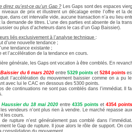
 direz qu’est-ce qu’un Gap ?
Les Gaps sont des espaces vierges
s niveaux de prix et illustrent un décalage entre l’offre et l
 que, dans cet intervalle vide, aucune transaction n’a eu lieu en
et la demande de titres. L’une des parties est absente de la tra
ssier ou plus d’acheteurs dans le cas d’un Gap Baissier).
teurs liés exclusivement à l’analyse technique
:
but d’une nouvelle tendance ;
 d’une tendance existante ;
ce et l’accélération de la tendance en cours.
ère générale, les Gaps ont vocation à être comblés. En revanc
Baissier du 6 mars 2020
entre
5329 points
et
5284 points
est
aduit l’accélération du mouvement baissier comme on a pu le c
nt avec lui le CAC en dessous des 5300 points.
s de continuations ne sont pas comblés dans l’immédiat.
Il 
.
 Haussier du 18 mai 2020
entre
4335 points
et
4354 point
 les vendeurs n’ont plus rien à vendre. Le marché repasse aux
t les cours.
de rupture n’est généralement pas comblé dans l’immédiat. 
lement le Gap de rupture. Il joue alors le rôle de support. On c
 la consolidation du mouvement.