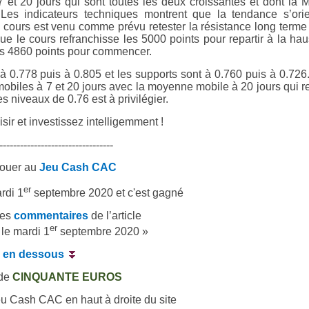
t 20 jours qui sont toutes les deux croissantes et dont la
s indicateurs techniques montrent que la tendance s’orie
cours est venu comme prévu retester la résistance long terme
que le cours refranchisse les 5000 points pour repartir à la ha
des 4860 points pour commencer.
 à 0.778 puis à 0.805 et les supports sont à 0.760 puis à 0.726
obiles à 7 et 20 jours avec la moyenne mobile à 20 jours qui r
s niveaux de 0.76 est à privilégier.
sir et investissez intelligemment !
---------------------------------
jouer au
Jeu Cash CAC
er
rdi 1
septembre 2020 et c'est gagné
les
commentaires
de l’article
er
le mardi 1
septembre 2020 »
te en dessous
⏬
 de
CINQUANTE EUROS
eu Cash CAC en haut à droite du site