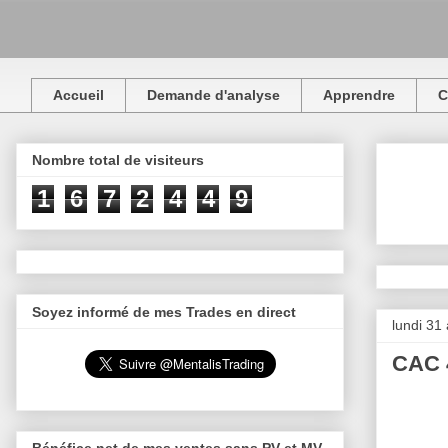
Accueil
Demande d'analyse
Apprendre
C
Nombre total de visiteurs
1
6
7
2
4
4
9
Soyez informé de mes Trades en direct
lundi 31
CAC 4
Bénéfice net de mes ventes sans PV et MV