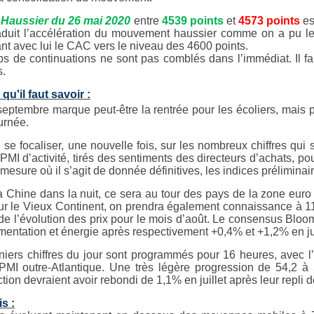
Haussier du 26 mai 2020
entre
4539 points
et
4573 points
es
aduit l’accélération du mouvement haussier comme on a pu le c
nt avec lui le CAC vers le niveau des 4600 points.
s de continuations ne sont pas comblés dans l’immédiat. Il fa
.
qu'il faut savoir :
eptembre marque peut-être la rentrée pour les écoliers, mais p
urnée.
 se focaliser, une nouvelle fois, sur les nombreux chiffres qui 
PMI d’activité, tirés des sentiments des directeurs d’achats, pou
mesure où il s’agit de donnée définitives, les indices préliminai
a Chine dans la nuit, ce sera au tour des pays de la zone eur
ur le Vieux Continent, on prendra également connaissance à 1
t de l’évolution des prix pour le mois d’août. Le consensus Bl
imentation et énergie après respectivement +0,4% et +1,2% en jui
niers chiffres du jour sont programmés pour 16 heures, avec l
PMI outre-Atlantique. Une très légère progression de 54,2 à
tion devraient avoir rebondi de 1,1% en juillet après leur repli 
s :