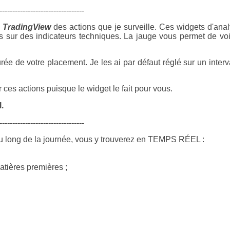
---------------------------------
e
TradingView
des actions que je surveille. Ces widgets d'ana
s sur des indicateurs techniques. La jauge vous permet de voi
rée de votre placement. Je les ai par défaut réglé sur un interv
ces actions puisque le widget le fait pour vous.
.
---------------------------------
u long de la journée, vous y trouverez en TEMPS RÉEL :
atières premières ;