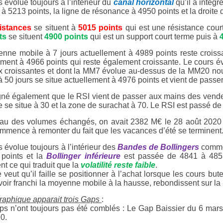
 évolue toujours à l’intérieur du
canal horizontal
qu’il a intégr
 à 5213 points, la ligne de résonance à 4950 points et la droite
sistances
se situent à
5015 points
qui est une résistance cou
ts
se situent
4900 points
qui est un support court terme puis à
nne mobile à 7 jours actuellement à 4989 points reste croiss
ement à 4966 points qui reste également croissante. Le cours 
x croissantes et dont la MM7 évolue au-dessus de la MM20 no
à 50 jours se situe actuellement à 4976 points et vient de passe
gné également que le RSI vient de passer aux mains des vendeu
e se situe à 30 et la zone de surachat à 70. Le RSI est passé de
au des volumes échangés, on avait 2382 M€ le 28 août 2020 e
mmence à remonter du fait que les vacances d’été se terminent
 évolue toujours à l’intérieur des
Bandes de Bollingers
comme
points et la
Bollinger inférieure
est passée de 4841 à 4851
nt ce qui traduit que la
volatilité reste faible
.
 veut qu’il faille se positionner à l’achat lorsque les cours but
voir franchi la moyenne mobile à la hausse, rebondissent sur la
graphique apparait trois Gaps
:
s n’ont toujours pas été comblés : Le Gap Baissier du 6 mar
0.