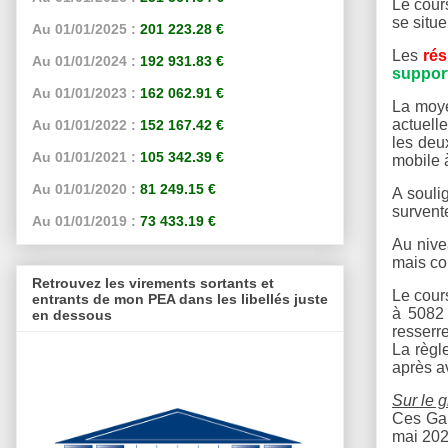
Le cours
se situe
Au 01/01/2025 :
201 223.28 €
Les
ré
Au 01/01/2024 :
192 931.83 €
suppor
Au 01/01/2023 :
162 062.91 €
La moye
actuell
Au 01/01/2022 :
152 167.42 €
les deu
Au 01/01/2021 :
105 342.39 €
mobile 
Au 01/01/2020 :
81 249.15 €
A souli
survent
Au 01/01/2019 :
73 433.19 €
Au nive
mais co
Retrouvez les virements sortants et
Le cours
entrants de mon PEA dans les libellés juste
à 5082 
en dessous
resserre
La règle
après a
Sur le 
Ces Gap
mai 202