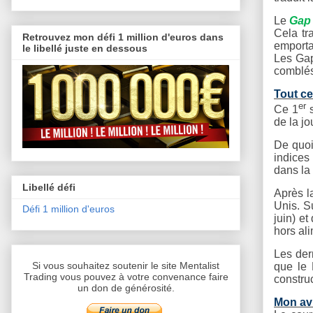
Le
Gap 
Cela tr
Retrouvez mon défi 1 million d'euros dans
emporta
le libellé juste en dessous
Les Gap
comblés
Tout ce 
er
Ce 1
s
de la jo
De quoi
indices 
dans la 
Libellé défi
Après l
Unis. S
Défi 1 million d'euros
juin) e
hors al
Les der
Si vous souhaitez soutenir le site Mentalist
que le 
Trading vous pouvez à votre convenance faire
construc
un don de générosité.
Mon avi