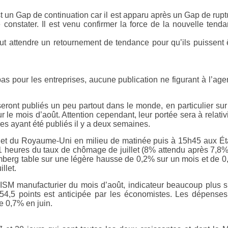
t un Gap de continuation car il est apparu après un Gap de rupt
onstater. Il est venu confirmer la force de la nouvelle tend
ut attendre un retournement de tendance pour qu’ils puissent 
as pour les entreprises, aucune publication ne figurant à l’ag
seront publiés un peu partout dans le monde, en particulier sur
r le mois d’août. Attention cependant, leur portée sera à relativ
res ayant été publiés il y a deux semaines.
o et du Royaume-Uni en milieu de matinée puis à 15h45 aux Ét
1 heures du taux de chômage de juillet (8% attendu après 7,8
oomberg table sur une légère hausse de 0,2% sur un mois et de 
llet.
’ISM manufacturier du mois d’août, indicateur beaucoup plus s
 54,5 points est anticipée par les économistes. Les dépense
de 0,7% en juin.