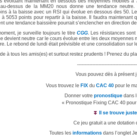
s évoluant maintenant en dessous des moyennes mobiles à 7 e
 au-dessus de la MM20 nous donne une tendance neutre. Le
ns à la baisse avec un RSI qui évolue en dessous des 50. Le 
e à 5053 points pour repartir à la baisse. Il faudra maintenant 
nt une tendance baissière pourrait s’enclencher en direction 
ment, je surveille toujours le titre
CGG
. Les résistances sont
e devient neutre car le cours évolue entre les deux moyennes m
e. Le rebond de lundi était prévisible et une consolidation sur le
e à tous les amis(es) et surtout restez prudents ! Prenez du plai
---------------------------------------
Vous pouvez dès à présent 
Vous trouvez le
FIX
du
CAC 40
pour
le ma
Donner votre
pronostique
dans 
« Pronostique Fixing CAC 40 pour 
⏬
Il se trouve jus
Ce jeu gratuit a une dotation
Toutes les
informations
dans l’onglet J