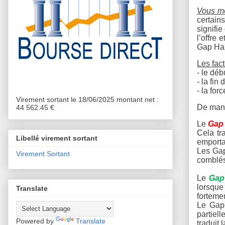
Vous me
certain
signifie
l’offre 
Gap Hau
Les fac
- le dé
- la fin
- la for
Virement sortant le 18/06/2025 montant net :
De mani
44 562.45 €
Le
Gap 
Cela tr
Libellé virement sortant
emporta
Les Gap
Virement Sortant
comblés
Le
Gap
lorsque
Translate
fortemen
Le Gap 
partiel
Powered by
Translate
traduit