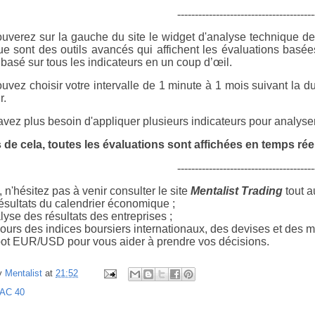
---------------------------------------
ouverez sur la gauche du site le widget d'analyse technique d
ue sont des outils avancés qui affichent les évaluations basée
basé sur tous les indicateurs en un coup d’œil.
uvez choisir votre intervalle de 1 minute à 1 mois suivant la du
r.
vez plus besoin d'appliquer plusieurs indicateurs pour analyser 
 de cela, toutes les évaluations sont affichées en temps réel
---------------------------------------
 n'hésitez pas à venir consulter le site
Mentalist Trading
tout a
ésultats du calendrier économique ;
yse des résultats des entreprises ;
ours des indices boursiers internationaux, des devises et des m
ot EUR/USD pour vous aider à prendre vos décisions.
y
Mentalist
at
21:52
AC 40