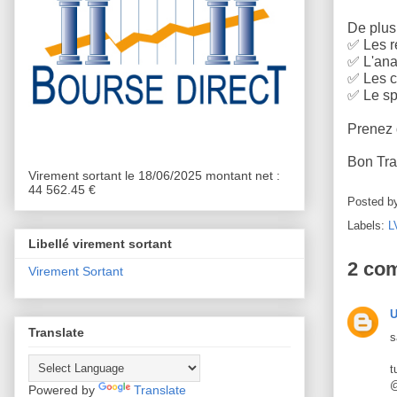
De plus,
✅
Les r
✅
L'anal
✅
Les c
✅
Le sp
Prenez d
Bon Tr
Virement sortant le 18/06/2025 montant net :
44 562.45 €
Posted b
Labels:
L
Libellé virement sortant
2 co
Virement Sortant
Translate
s
t
Powered by
Translate