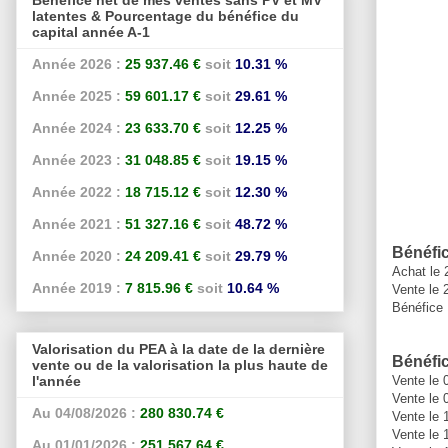
latentes & Pourcentage du bénéfice du
capital année A-1
Année 2026 :
25 937.46 €
soit
10.31 %
Année 2025 :
59 601.17 €
soit
29.61 %
Année 2024 :
23 633.70 €
soit
12.25 %
Année 2023 :
31 048.85 €
soit
19.15 %
Année 2022 :
18 715.12 €
soit
12.30 %
Année 2021 :
51 327.16 €
soit
48.72 %
Bénéfic
Année 2020 :
24 209.41 €
soit
29.79 %
Achat le 
Année 2019 :
7 815.96 €
soit
10.64 %
Vente le 
Bénéfice 
Valorisation du PEA à la date de la dernière
Bénéfic
vente ou de la valorisation la plus haute de
Vente le 
l'année
Vente le 
Au 04/08/2026 :
280 830.74 €
Vente le
Vente le
Au 01/01/2026 :
251 567.64 €