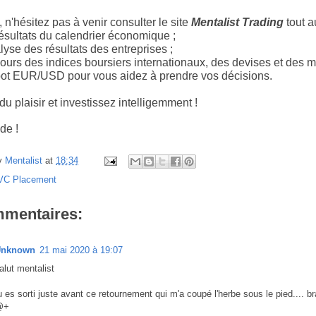
 n'hésitez pas à venir consulter le site
Mentalist Trading
tout a
ésultats du calendrier économique ;
yse des résultats des entreprises ;
ours des indices boursiers internationaux, des devises et des m
ot EUR/USD pour vous aidez à prendre vos décisions.
u plaisir et investissez intelligemment !
ade
!
y
Mentalist
at
18:34
VC Placement
mmentaires:
Unknown
21 mai 2020 à 19:07
alut mentalist
u es sorti juste avant ce retournement qui m'a coupé l'herbe sous le pied.... b
@+