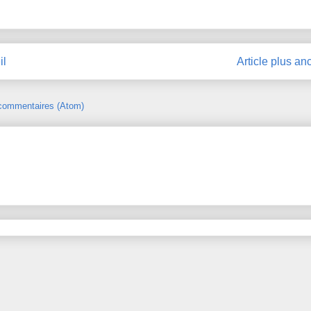
il
Article plus an
 commentaires (Atom)