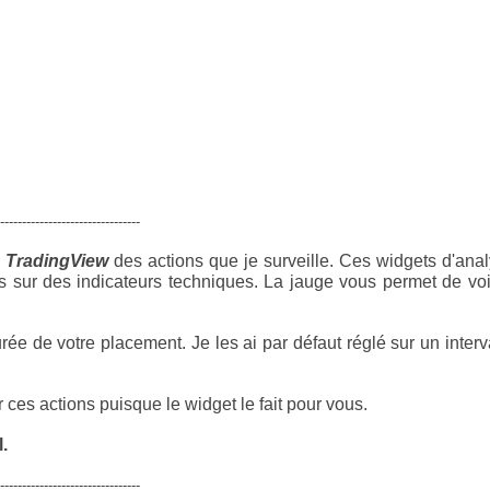
--------------------------------
e
TradingView
des actions que je surveille. Ces widgets d'ana
s sur des indicateurs techniques. La jauge vous permet de voi
rée de votre placement. Je les ai par défaut réglé sur un interv
ces actions puisque le widget le fait pour vous.
.
--------------------------------