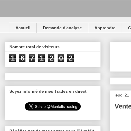
Accueil
Demande d'analyse
Apprendre
C
Nombre total de visiteurs
1
6
7
1
2
0
2
Soyez informé de mes Trades en direct
jeudi 21
Vent
Bénéfice net de mes ventes sans PV et MV