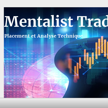
Mentalist Tra
Placement et Analyse Technique