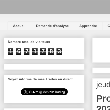
Accueil
Demande d'analyse
Apprendre
C
Nombre total de visiteurs
1
6
7
1
7
8
3
Soyez informé de mes Trades en direct
jeu
Pr
20