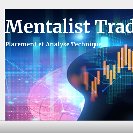
Mentalist Tra
Placement et Analyse Technique