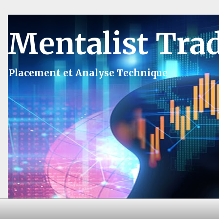
Mentalist Tra
Placement et Analyse Technique