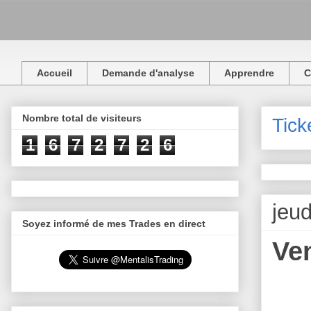
Accueil
Demande d'analyse
Apprendre
C
Nombre total de visiteurs
Tick
1
6
7
2
7
2
6
jeud
Soyez informé de mes Trades en direct
Ven