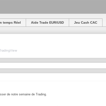
n temps Réel
Aide Trade EUR/USD
Jeu Cash CAC
TradingView
resser de notre semaine de Trading.