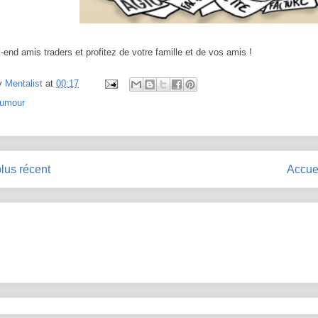
end amis traders et profitez de votre famille et de vos amis !
y
Mentalist
at
00:17
umour
plus récent
Accue