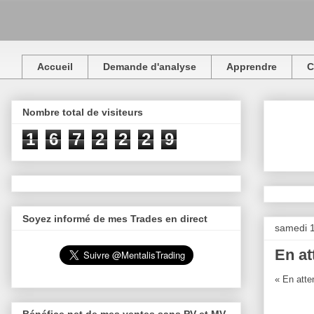
Accueil
Demande d'analyse
Apprendre
C
Nombre total de visiteurs
1
6
7
2
2
2
9
Soyez informé de mes Trades en direct
samedi 
En at
« En atte
Bénéfice net de mes ventes sans PV et MV