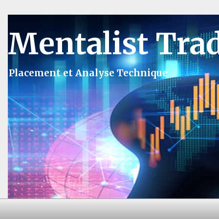
Mentalist Tra
Placement et Analyse Technique