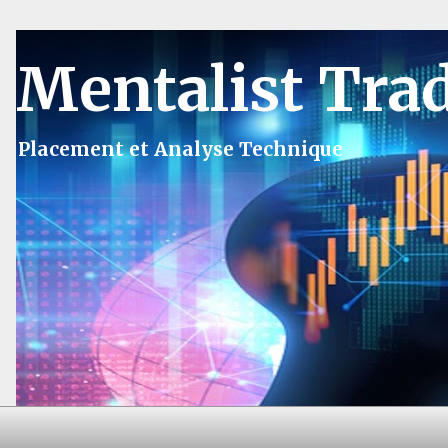
Mentalist Tra
Placement et Analyse Technique