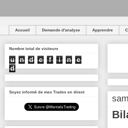
Accueil
Demande d'analyse
Apprendre
C
Nombre total de visiteurs
u
n
d
e
f
i
n
e
d
Soyez informé de mes Trades en direct
sam
Bi