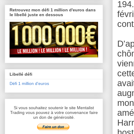
194
Retrouvez mon défi 1 million d'euros dans
févr
le libellé juste en dessous
cont
D'ap
chô
vien
cet
Libellé défi
avai
Défi 1 million d'euros
augm
mon
Si vous souhaitez soutenir le site Mentalist
amé
Trading vous pouvez à votre convenance faire
un don de générosité.
Harr
host