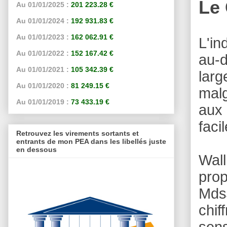
Le
Au 01/01/2025 :
201 223.28 €
Au 01/01/2024 :
192 931.83 €
Au 01/01/2023 :
162 062.91 €
L'i
Au 01/01/2022 :
152 167.42 €
au-d
Au 01/01/2021 :
105 342.39 €
larg
Au 01/01/2020 :
81 249.15 €
malg
Au 01/01/2019 :
73 433.19 €
aux 
faci
Retrouvez les virements sortants et
entrants de mon PEA dans les libellés juste
en dessous
Wall
prop
Mds
chif
sen