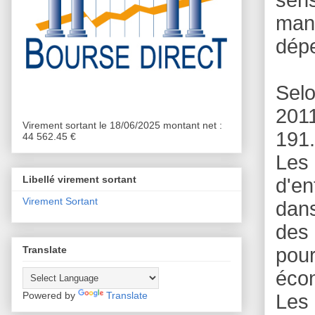
manu
dépe
Selo
2011
Virement sortant le 18/06/2025 montant net :
191.
44 562.45 €
Les
Libellé virement sortant
d'en
Virement Sortant
dans
des 
Translate
pou
écon
Powered by
Translate
Les 