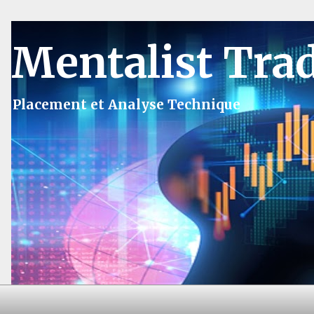
Mentalist Tra
Placement et Analyse Technique