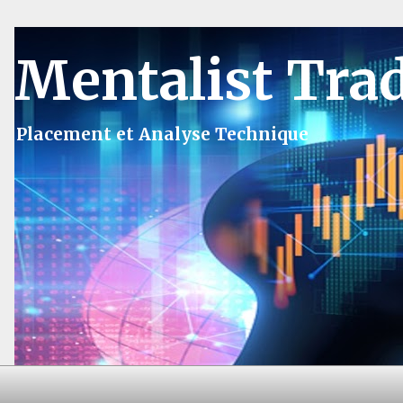
Mentalist Tra
Placement et Analyse Technique