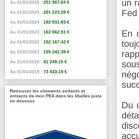
un r
Au 01/01/2026 :
251 567.64 €
Fed 
Au 01/01/2025 :
201 223.28 €
Au 01/01/2024 :
192 931.83 €
En o
Au 01/01/2023 :
162 062.91 €
touj
Au 01/01/2022 :
152 167.42 €
rapp
Au 01/01/2021 :
105 342.39 €
sous
Au 01/01/2020 :
81 249.15 €
Au 01/01/2019 :
73 433.19 €
nég
succ
Retrouvez les virements sortants et
entrants de mon PEA dans les libellés juste
en dessous
Du 
déta
dis
accu