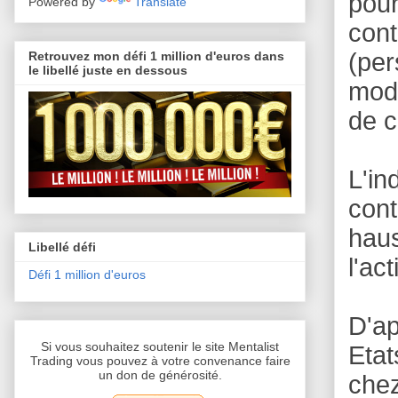
pour
Powered by
Translate
con
(per
Retrouvez mon défi 1 million d'euros dans
le libellé juste en dessous
mode
de c
L'in
cont
hau
Libellé défi
l'ac
Défi 1 million d'euros
D'a
Si vous souhaitez soutenir le site Mentalist
Etat
Trading vous pouvez à votre convenance faire
un don de générosité.
chez