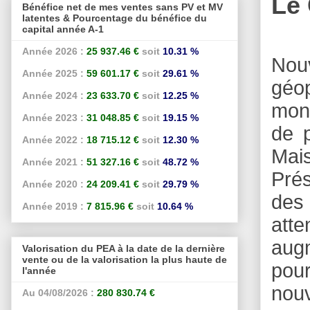
Le
Bénéfice net de mes ventes sans PV et MV
latentes & Pourcentage du bénéfice du
capital année A-1
Année 2026 :
25 937.46 €
soit
10.31 %
Nouv
Année 2025 :
59 601.17 €
soit
29.61 %
géo
Année 2024 :
23 633.70 €
soit
12.25 %
moné
Année 2023 :
31 048.85 €
soit
19.15 %
de p
Année 2022 :
18 715.12 €
soit
12.30 %
Mais
Année 2021 :
51 327.16 €
soit
48.72 %
Prés
Année 2020 :
24 209.41 €
soit
29.79 %
des 
Année 2019 :
7 815.96 €
soit
10.64 %
atte
aug
Valorisation du PEA à la date de la dernière
vente ou de la valorisation la plus haute de
pour
l'année
nouv
Au 04/08/2026 :
280 830.74 €