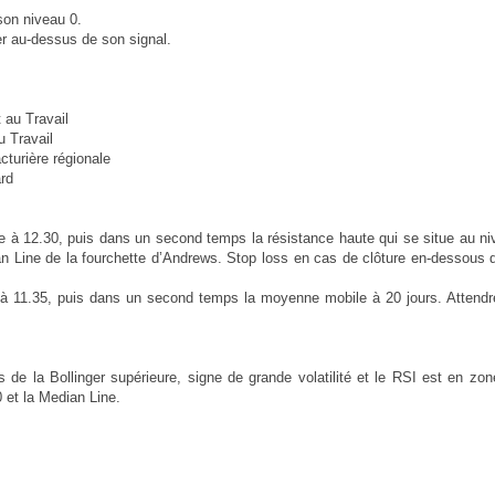
son niveau 0.
er au-dessus de son signal.
 au Travail
 Travail
cturière régionale
rd
ire à 12.30, puis dans un second temps la résistance haute qui se situe au n
an Line de la fourchette d’Andrews. Stop loss en cas de clôture en-dessous 
re à 11.35, puis dans un second temps la moyenne mobile à 20 jours. Attendr
us de la Bollinger supérieure, signe de grande volatilité et le RSI est en zo
0 et la Median Line.