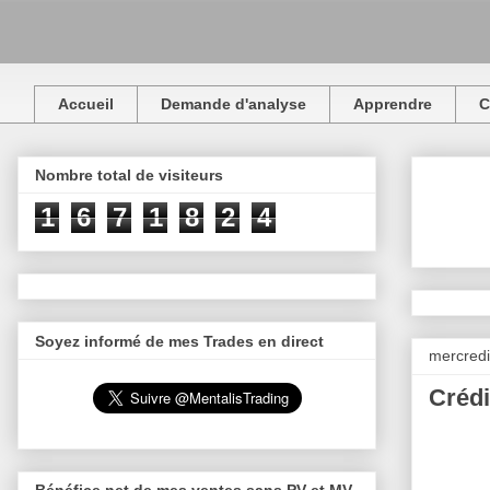
Accueil
Demande d'analyse
Apprendre
C
Nombre total de visiteurs
1
6
7
1
8
2
4
Soyez informé de mes Trades en direct
mercredi
Crédi
Bénéfice net de mes ventes sans PV et MV