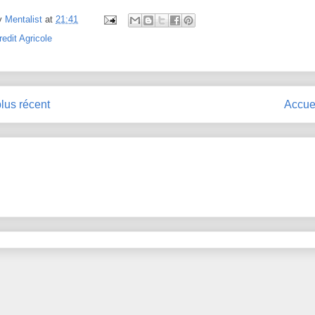
y
Mentalist
at
21:41
redit Agricole
plus récent
Accue