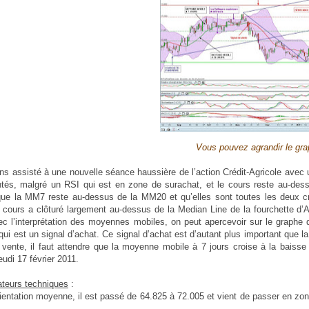
Vous pouvez agrandir le gra
s assisté à une nouvelle séance haussière de l’action Crédit-Agricole avec 
ntés, malgré un RSI qui est en zone de surachat, et le cours reste au-des
que la MM7 reste au-dessus de la MM20 et qu’elles sont toutes les deux c
cours a clôturé largement au-dessus de la Median Line de la fourchette d’A
ec l’interprétation des moyennes mobiles, on peut apercevoir sur le graph
 qui est un signal d’achat. Ce signal d’achat est d’autant plus important que l
 vente, il faut attendre que la moyenne mobile à 7 jours croise à la bais
eudi 17 février 2011.
ateurs techniques
:
rientation moyenne, il est passé de 64.825 à 72.005 et vient de passer en zon