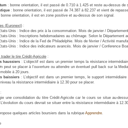
tum
: bonne orientation, il est passé de 0.710 à 1.425 et reste au-dessus de 
stique
: bonne orientation, il est passé de 74.387 à 82.237 et vient de repass
: bonne orientation, il est en zone positive et au-dessus de son signal.
ues (Euronext)
:
ts-Unis : Indice des prix à la consommation. Mois de janvier / Département
ts-Unis : Inscriptions hebdomadaires au chômage. Selon le Département au
ts-Unis : Indice de la Fed de Philadelphie. Mois de février / Activité manufa
ts-Unis : Indice des indicateurs avancés. Mois de janvier / Conference Boa
rader le tire Crédit-Agricole
:
es haussiers
: L’objectif est dans un premier temps la résistance intermédia
n peut se placer à l’ouverture ou attendre un éventuel pull back sur la Medi
obile à 20 jours.
s baissiers
: L’objectif est dans un premier temps, le support intermédiai
niveau la résistance intermédiaire à 12.30 pour se placer.
:
égie une consolidation du titre Crédit-Agricole car le cours se situe au-dess
 L’évolution du cours devrait se situer entre la résistance intermédiaire à 12.3
ropose quelques articles boursiers dans la rubrique
Apprendre
.
e