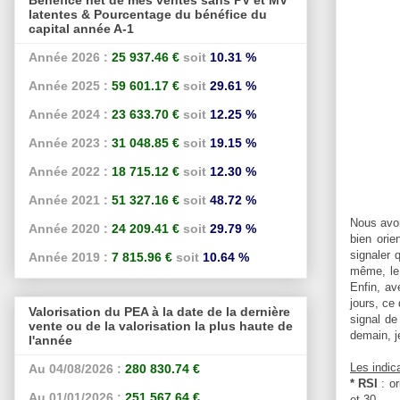
latentes & Pourcentage du bénéfice du
capital année A-1
Année 2026 :
25 937.46 €
soit
10.31 %
Année 2025 :
59 601.17 €
soit
29.61 %
Année 2024 :
23 633.70 €
soit
12.25 %
Année 2023 :
31 048.85 €
soit
19.15 %
Année 2022 :
18 715.12 €
soit
12.30 %
Année 2021 :
51 327.16 €
soit
48.72 %
Nous avon
Année 2020 :
24 209.41 €
soit
29.79 %
bien orie
signaler 
Année 2019 :
7 815.96 €
soit
10.64 %
même, le 
Enfin, av
jours, ce
Valorisation du PEA à la date de la dernière
signal de
vente ou de la valorisation la plus haute de
demain, j
l'année
Les indic
Au 04/08/2026 :
280 830.74 €
* RSI
: o
Au 01/01/2026 :
251 567.64 €
et 30.