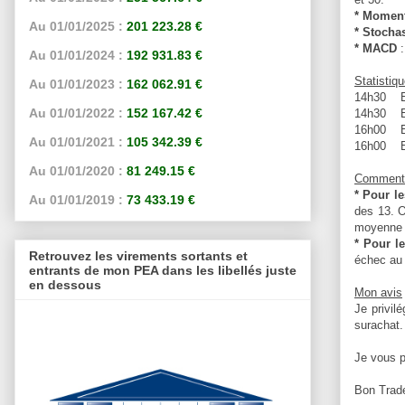
* Momen
Au 01/01/2025 :
201 223.28 €
* Stocha
* MACD
Au 01/01/2024 :
192 931.83 €
Statistiq
Au 01/01/2023 :
162 062.91 €
14h30 Eta
Au 01/01/2022 :
152 167.42 €
14h30 Eta
16h00 Eta
Au 01/01/2021 :
105 342.39 €
16h00 Eta
Au 01/01/2020 :
81 249.15 €
Comment t
* Pour l
Au 01/01/2019 :
73 433.19 €
des 13. O
moyenne m
* Pour le
Retrouvez les virements sortants et
échec au 
entrants de mon PEA dans les libellés juste
en dessous
Mon avis
Je privil
surachat.
Je vous p
Bon Trad