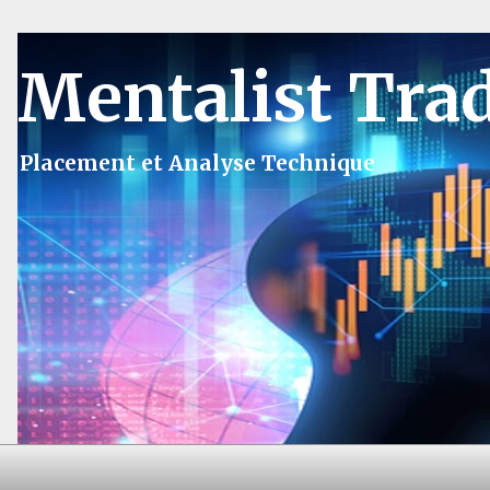
Mentalist Tra
Placement et Analyse Technique