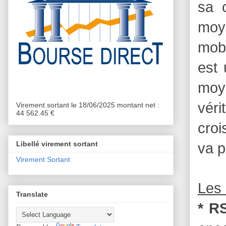
sa c
moy
mobi
est 
moye
véri
Virement sortant le 18/06/2025 montant net :
44 562.45 €
croi
Libellé virement sortant
va p
Virement Sortant
Les 
Translate
* RS