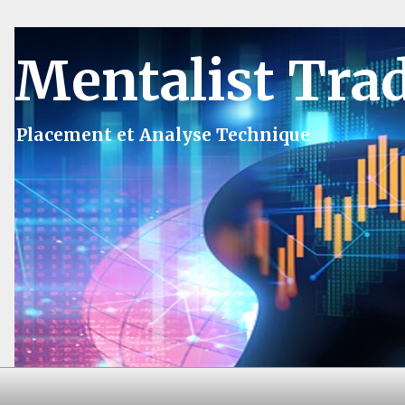
Mentalist Tra
Placement et Analyse Technique