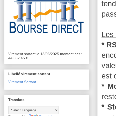
tend
pass
Les 
* RS
enc
Virement sortant le 18/06/2025 montant net :
44 562.45 €
vale
est 
Libellé virement sortant
Virement Sortant
* M
rest
Translate
* S