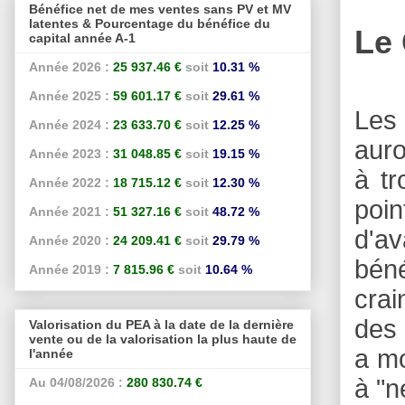
Bénéfice net de mes ventes sans PV et MV
latentes & Pourcentage du bénéfice du
Le
capital année A-1
Année 2026 :
25 937.46 €
soit
10.31 %
Année 2025 :
59 601.17 €
soit
29.61 %
Les
Année 2024 :
23 633.70 €
soit
12.25 %
auro
Année 2023 :
31 048.85 €
soit
19.15 %
à t
Année 2022 :
18 715.12 €
soit
12.30 %
poin
Année 2021 :
51 327.16 €
soit
48.72 %
d'av
Année 2020 :
24 209.41 €
soit
29.79 %
béné
Année 2019 :
7 815.96 €
soit
10.64 %
crai
des 
Valorisation du PEA à la date de la dernière
vente ou de la valorisation la plus haute de
a mo
l'année
à "n
Au 04/08/2026 :
280 830.74 €