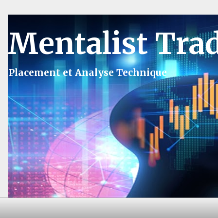
Mentalist Tra
Placement et Analyse Technique