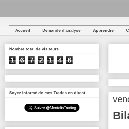
Accueil
Demande d'analyse
Apprendre
C
Nombre total de visiteurs
1
6
7
2
1
4
6
Soyez informé de mes Trades en direct
vend
Bil