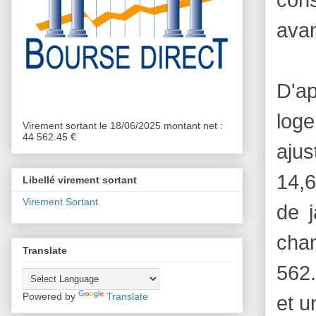
avan
D'ap
loge
Virement sortant le 18/06/2025 montant net :
44 562.45 €
ajus
14,6
Libellé virement sortant
Virement Sortant
de j
chan
Translate
562.
Powered by
Translate
et u