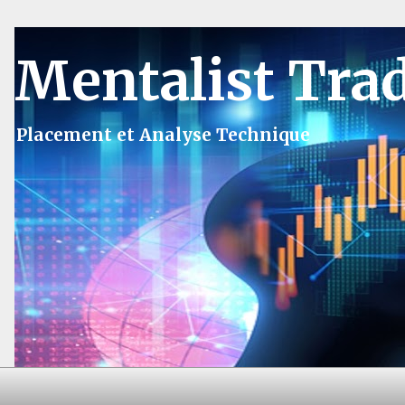
Mentalist Tra
Placement et Analyse Technique