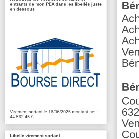
Bé
entrants de mon PEA dans les libellés juste
en dessous
Ach
Ach
A
ch
Ven
Bén
Bén
Cou
632
Virement sortant le 18/06/2025 montant net :
44 562.45 €
Ven
Cou
Libellé virement sortant