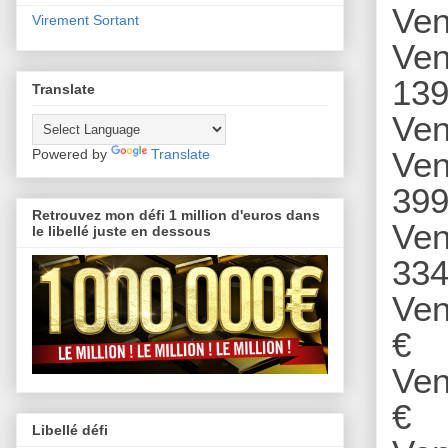
Ven
Virement Sortant
Ven
139
Translate
Ven
Ven
Powered by
Translate
399
Retrouvez mon défi 1 million d'euros dans
Ven
le libellé juste en dessous
334
Ven
€
Ven
€
Libellé défi