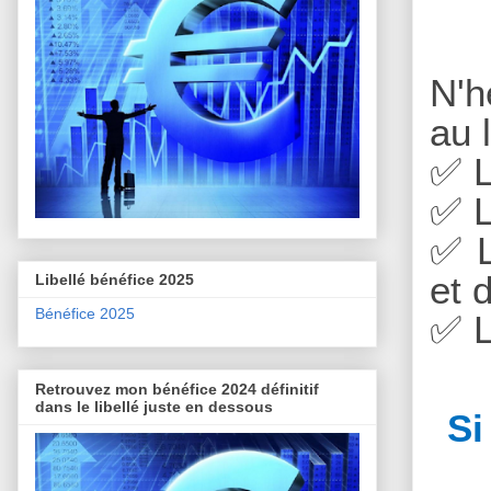
N'h
au 
✅
L
✅
L
✅
L
et 
Libellé bénéfice 2025
Bénéfice 2025
✅
L
Retrouvez mon bénéfice 2024 définitif
dans le libellé juste en dessous
Si