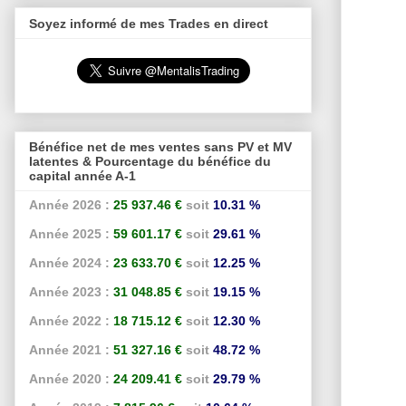
Soyez informé de mes Trades en direct
Bénéfice net de mes ventes sans PV et MV
latentes & Pourcentage du bénéfice du
capital année A-1
Année 2026 :
25 937.46 €
soit
10.31 %
Année 2025 :
59 601.17 €
soit
29.61 %
Année 2024 :
23 633.70 €
soit
12.25 %
Année 2023 :
31 048.85 €
soit
19.15 %
Année 2022 :
18 715.12 €
soit
12.30 %
Année 2021 :
51 327.16 €
soit
48.72 %
Année 2020 :
24 209.41 €
soit
29.79 %