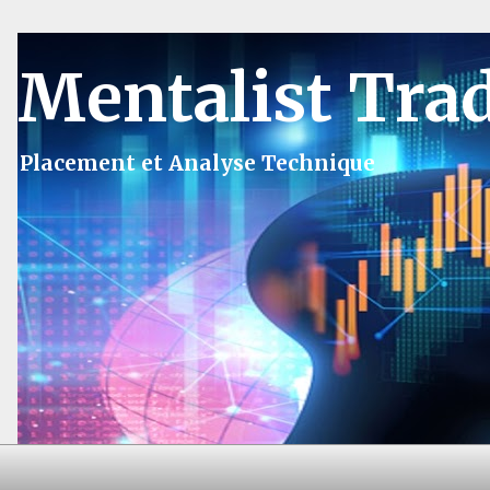
Mentalist Tra
Placement et Analyse Technique