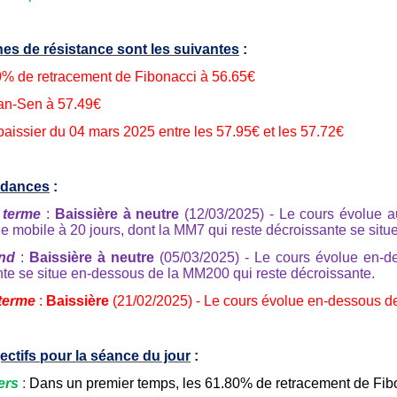
es de résistance sont les suivantes
:
0% de retracement de Fibonacci à 56.65€
an-Sen à 57.49€
baissier du 04 mars 2025 entre les 57.95€ et les 57.72€
ndances
:
 terme
:
Baissière à neutre
(12/03/2025) - Le cours évolue 
 mobile à 20 jours, dont la MM7 qui reste décroissante se situ
nd
:
Baissière à neutre
(05/03/2025) - Le cours évolue en-d
nte se situe en-dessous de la MM200 qui reste décroissante.
terme
:
Baissière
(21/02/2025) - Le cours évolue en-dessous de
ectifs pour la séance du jour
:
ers
:
Dans un premier temps, les 61.80% de retracement de Fibon