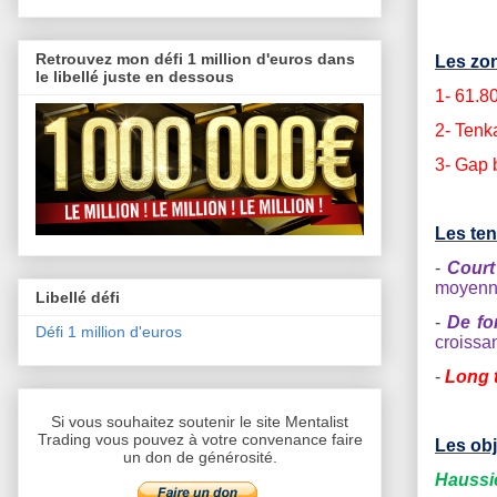
Retrouvez mon défi 1 million d'euros dans
Les zon
le libellé juste en dessous
1- 61.8
2- Tenk
3- Gap 
Les te
-
Court
moyenne
Libellé défi
-
De fo
Défi 1 million d'euros
croissa
-
Long 
Si vous souhaitez soutenir le site Mentalist
Trading vous pouvez à votre convenance faire
Les obj
un don de générosité.
Haussi