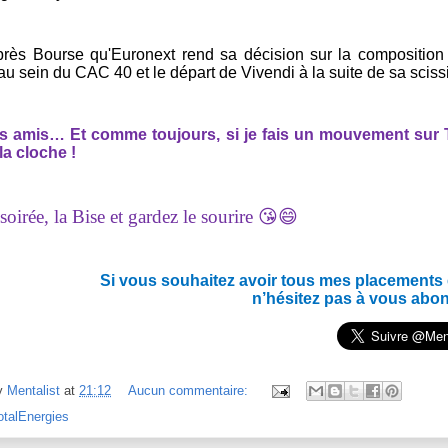
près Bourse qu'Euronext rend sa décision sur la composition
au sein du CAC 40 et le départ de Vivendi à la suite de sa sciss
es amis… Et c
omme toujours, si je fais un mouvement sur To
la cloche !
oirée, la Bise et gardez le sourire 😘😄
Si vous souhaitez avoir tous mes placements en
n’hésitez pas à vous abo
y
Mentalist
at
21:12
Aucun commentaire:
otalEnergies