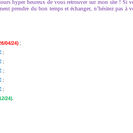
ujours hyper heureux de vous retrouver sur mon site ! Si 
ement prendre du bon temps et échanger, n’hésitez pas à 
26/04/24)
;
€
;
€
;
€
;
€
;
€
;
12/24)
.