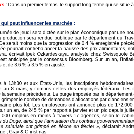
rs
: Dans un premier temps, le support long terme qui se situe à 
 qui peut influencer les marchés
:
ournée de jeudi sera dictée sur le plan économique par une nouv
la production sera rendue publique par le département du Tra
. Ce serait moins que la progression de 0,4 % enregistrée précé
née pourrait contrebalancer la hausse des prix alimentaires, not
vra, écrivait Ipek Ozkardeskaya, analyste chez Swissquote Ba
est anticipée par le consensus Bloomberg. Sur un an, l'inflat
s et de 3,6 % à 3,5 % en ajusté.
s à 13h30 et aux États-Unis, les inscriptions hebdomadair
 au 8 mars, y compris celles des employés fédéraux. Les de
 la semaine précédente. La purge imposée par le département 
it grimper le nombre de demandes d'allocations par d'anciens e
aine plus tôt. Les employeurs ont annoncé plus de 172.000 
ur un an, de 245 % par rapport à janvier et un pic depuis juill
.000 emplois en moins à travers 17 agences, selon le cabin
 du Doge, ainsi que l'annulation des contrats gouvernementaux, 
e salariale ont grimpé en flèche en févrie
r », déclarait Andr
ger, Gray & Christmas.