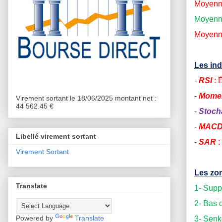
Moyenne
Moyenne
Moyenne
Les ind
-
RSI
: 
-
Mome
Virement sortant le 18/06/2025 montant net :
44 562.45 €
-
Stoch
-
MAC
Libellé virement sortant
-
SAR
:
Virement Sortant
Les zon
Translate
1- Supp
2- Bas d
Powered by
Translate
3- Senk