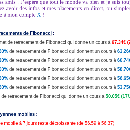
es amis ! J’espère que tout le monde va bien et je suis to
ez avoir des infos et mes placements en direct, ou simpl
z à mon compte
X
!
tracements de Fibonacci
:
et de retracement de Fibonacci qui donne un cours à
67.34€
(
.60%
de
retracement de Fibonacci qui donnent un cours à
63.26
.20%
de retracement de Fibonacci qui donnent un cours à
60.74
.00%
de retracement de Fibonacci qui donnent un cours à
58.70
.80%
de retracement de Fibonacci qui donnent un cours à
56.65
.60%
de retracement de Fibonacci qui donnent un cours à
53.75
 de retracement de Fibonacci qui donne un cours à
50.05€ (17/
yennes mobiles
:
 mobile à 7 jours reste décroissante (de 56.59 à 56.37)