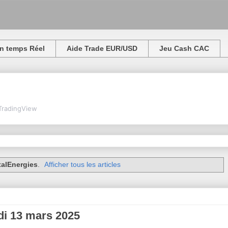
n temps Réel
Aide Trade EUR/USD
Jeu Cash CAC
TradingView
talEnergies
.
Afficher tous les articles
udi 13 mars 2025