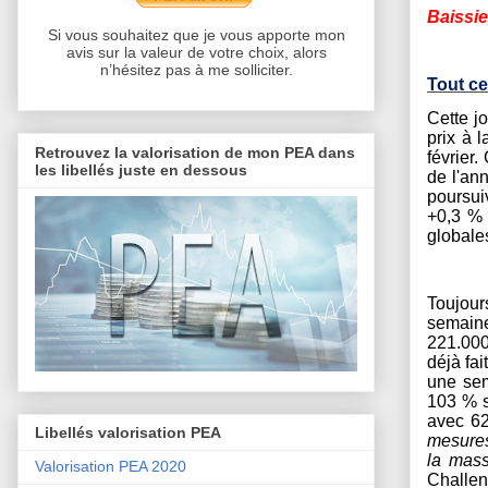
Baissie
Si vous souhaitez que je vous apporte mon
avis sur la valeur de votre choix, alors
n’hésitez pas à me solliciter.
Tout ce
Cette j
prix à 
Retrouvez la valorisation de mon PEA dans
février
les libellés juste en dessous
de l'an
poursui
+0,3 % 
globale
Toujour
semaine
221.000
déjà fa
une sem
103 % s
avec 62
Libellés valorisation PEA
mesures
la mass
Valorisation PEA 2020
Challen