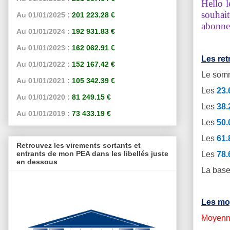
Hello l
souhait
Au 01/01/2025 :
201 223.28 €
abonne
Au 01/01/2024 :
192 931.83 €
Au 01/01/2023 :
162 062.91 €
Les re
Au 01/01/2022 :
152 167.42 €
Le somm
Au 01/01/2021 :
105 342.39 €
Les
23
Au 01/01/2020 :
81 249.15 €
Les
38
Au 01/01/2019 :
73 433.19 €
Les
50
Les
61
Retrouvez les virements sortants et
entrants de mon PEA dans les libellés juste
Les
78
en dessous
La base
Les mo
Moyenne