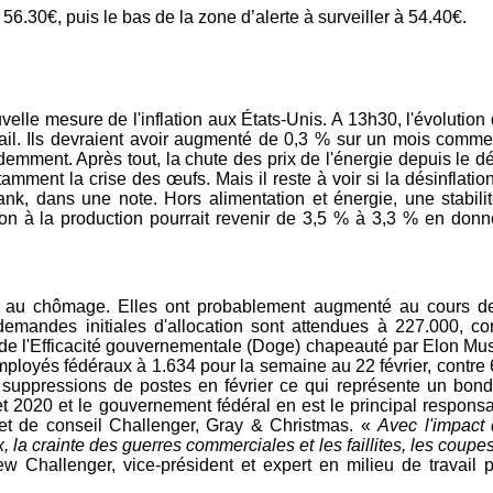
56.30€, puis le bas de la zone d’alerte à surveiller à 54.40€.
elle mesure de l'inflation aux États-Unis. A 13h30, l'évolution
vail. Ils devraient avoir augmenté de 0,3 % sur un mois comm
demment. Après tout, la chute des prix de l'énergie depuis le d
amment la crise des œufs. Mais il reste à voir si la désinflatio
nk, dans une note. Hors alimentation et énergie, une stabili
ion à la production pourrait revenir de 3,5 % à 3,3 % en don
es au chômage. Elles ont probablement augmenté au cours d
mandes initiales d'allocation sont attendues à 227.000, co
de l'Efficacité gouvernementale (Doge) chapeauté par Elon Mu
mployés fédéraux à 1.634 pour la semaine au 22 février, contre
suppressions de postes en février ce qui représente un bon
et 2020 et le gouvernement fédéral en est le principal respons
et de conseil Challenger, Gray & Christmas. «
Avec l'impact
la crainte des guerres commerciales et les faillites, les coupe
ew Challenger, vice-président et expert en milieu de travail 