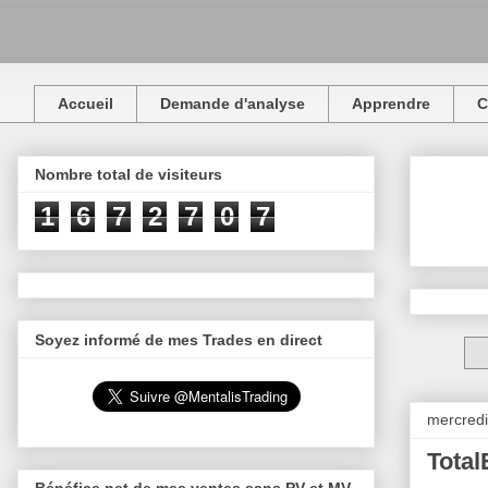
Accueil
Demande d'analyse
Apprendre
C
Nombre total de visiteurs
1
6
7
2
7
0
7
Soyez informé de mes Trades en direct
mercred
Total
Bénéfice net de mes ventes sans PV et MV