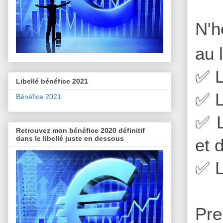
N'h
au 
✅
L
Libellé bénéfice 2021
✅
L
Bénéfice 2021
✅
L
Retrouvez mon bénéfice 2020 définitif
dans le libellé juste en dessous
et 
✅
L
Pre