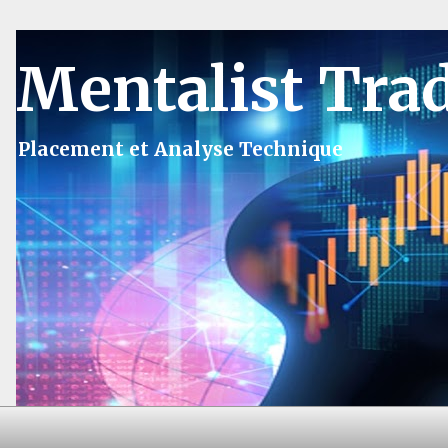
Mentalist Tra
Placement et Analyse Technique