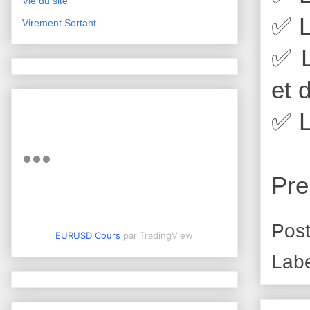
Vie du site
✅
L
Virement Sortant
✅
L
et 
✅
L
Pre
Pos
EURUSD Cours
par TradingView
Lab