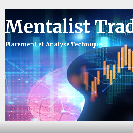
Mentalist Tra
Placement et Analyse Technique