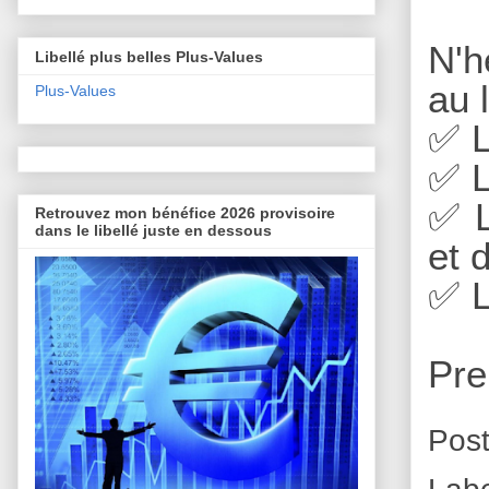
N'h
Libellé plus belles Plus-Values
au 
Plus-Values
✅
L
✅
L
✅
L
Retrouvez mon bénéfice 2026 provisoire
dans le libellé juste en dessous
et 
✅
L
Pre
Pos
Lab