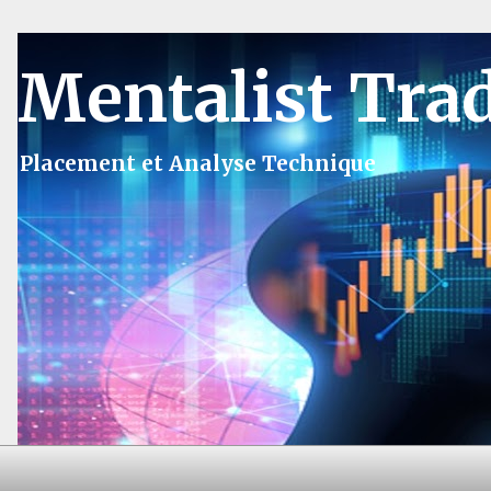
Mentalist Tra
Placement et Analyse Technique