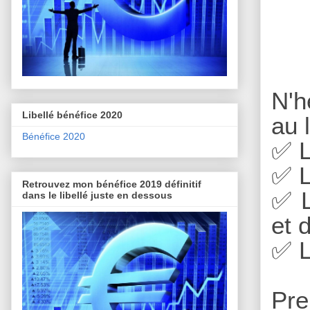
N'h
Libellé bénéfice 2020
au 
Bénéfice 2020
✅
L
✅
L
Retrouvez mon bénéfice 2019 définitif
✅
L
dans le libellé juste en dessous
et 
✅
L
Pre