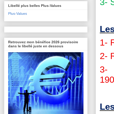
3- 
Libellé plus belles Plus-Values
Plus-Values
Les
1- 
Retrouvez mon bénéfice 2026 provisoire
dans le libellé juste en dessous
2- 
3- 
190
Les