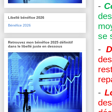
-
C
des
Libellé bénéfice 2026
moy
Bénéfice 2026
se 
Retrouvez mon bénéfice 2025 définitif
-
D
dans le libellé juste en dessous
des
res
rep
-
L
de