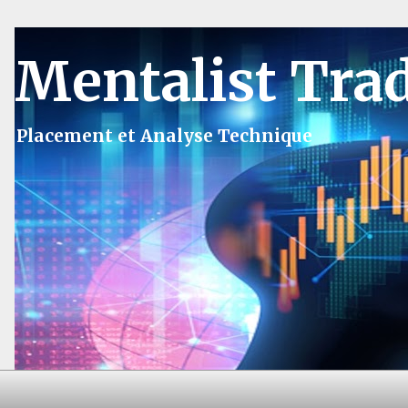
Mentalist Tra
Placement et Analyse Technique