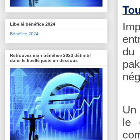
Tou
Imp
Libellé bénéfice 2024
Bénéfice 2024
ent
du 
Retrouvez mon bénéfice 2023 définitif
dans le libellé juste en dessous
pa
nég
Un 
le 
com