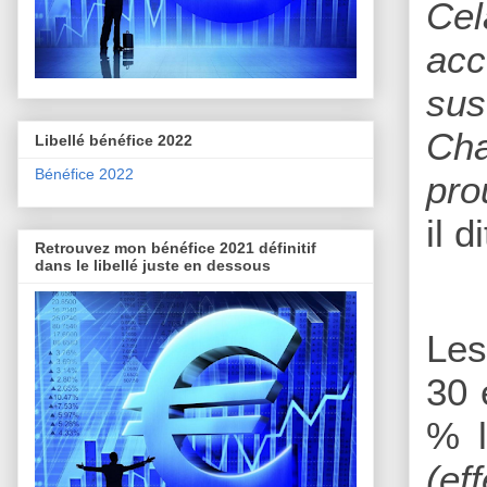
Cel
acc
sus
Cha
Libellé bénéfice 2022
Bénéfice 2022
pro
il di
Retrouvez mon bénéfice 2021 définitif
dans le libellé juste en dessous
Les
30 
% l
(ef