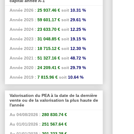
capital année A-1
Année 2026 :
25 937.46 €
soit
10.31 %
Année 2025 :
59 601.17 €
soit
29.61 %
Année 2024 :
23 633.70 €
soit
12.25 %
Année 2023 :
31 048.85 €
soit
19.15 %
Année 2022 :
18 715.12 €
soit
12.30 %
Année 2021 :
51 327.16 €
soit
48.72 %
Année 2020 :
24 209.41 €
soit
29.79 %
Année 2019 :
7 815.96 €
soit
10.64 %
Valorisation du PEA à la date de la dernière
vente ou de la valorisation la plus haute de
l'année
Au 04/08/2026 :
280 830.74 €
Au 01/01/2026 :
251 567.64 €
Au 01/01/2025 :
201 223.28 €