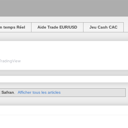
n temps Réel
Aide Trade EUR/USD
Jeu Cash CAC
TradingView
t
Safran
.
Afficher tous les articles