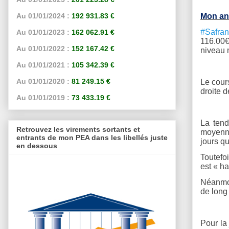
Au 01/01/2024 :
192 931.83 €
Mon ana
#Safran
Au 01/01/2023 :
162 062.91 €
116.00€
Au 01/01/2022 :
152 167.42 €
niveau m
Au 01/01/2021 :
105 342.39 €
Au 01/01/2020 :
81 249.15 €
Le cours
droite 
Au 01/01/2019 :
73 433.19 €
La tend
Retrouvez les virements sortants et
moyenne
entrants de mon PEA dans les libellés juste
jours qu
en dessous
Toutefo
est « ha
Néanmoi
de long 
Pour la