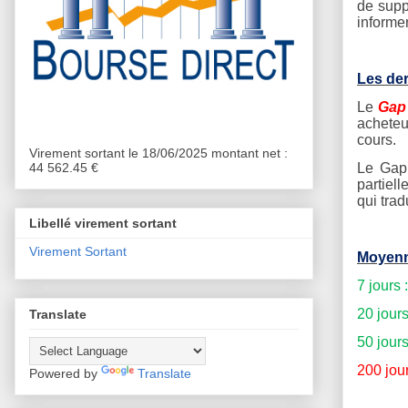
de supp
informe
Les der
Le
Gap 
acheteu
cours.
Virement sortant le 18/06/2025 montant net :
44 562.45 €
Le Gap 
partiel
qui tra
Libellé virement sortant
Virement Sortant
Moyenn
7 jours 
20 jour
Translate
50 jour
200 jou
Powered by
Translate