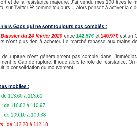
ort et de la résistance majeure. J’ai vendu mes 100 titres le m
rai sur Twitter 💙 comme toujours… alors pensez à activer la clo
niers Gaps qui ne sont toujours pas comblés :
Baissier du 24 février 2020
entre
142.57€
et
140.97€
est un G
rs n’ont plus rien à acheter. Le marché repasse aux mains des
de rupture n’est généralement pas comblé dans l’immédiat. 
lement le Gap de rupture. Il joue alors le rôle de résistance. 
duit la consolidation du mouvement.
es mobiles :
: de 113.60 à 113.61
s : de 110.82 à 110.97
s : de 109.10 à 109.38
rs : de 112.20 à 112.18