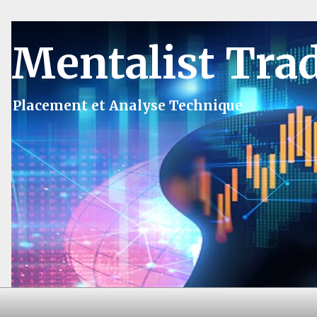
Mentalist Tra
Placement et Analyse Technique