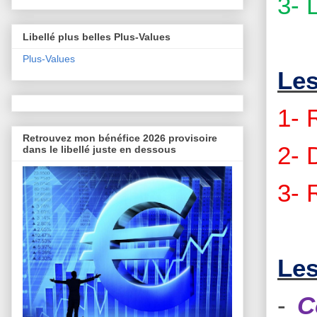
3- 
Libellé plus belles Plus-Values
Plus-Values
Les
1- 
Retrouvez mon bénéfice 2026 provisoire
2- 
dans le libellé juste en dessous
3- 
Les
-
C