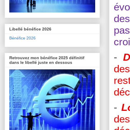
évo
des
pas
Libellé bénéfice 2026
Bénéfice 2026
cro
-
D
Retrouvez mon bénéfice 2025 définitif
dans le libellé juste en dessous
des
res
déc
-
L
de