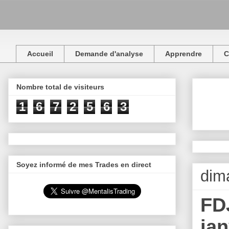
Accueil
Demande d'analyse
Apprendre
C
Nombre total de visiteurs
1
6
7
2
5
6
3
Soyez informé de mes Trades en direct
dim
FDJ
jan