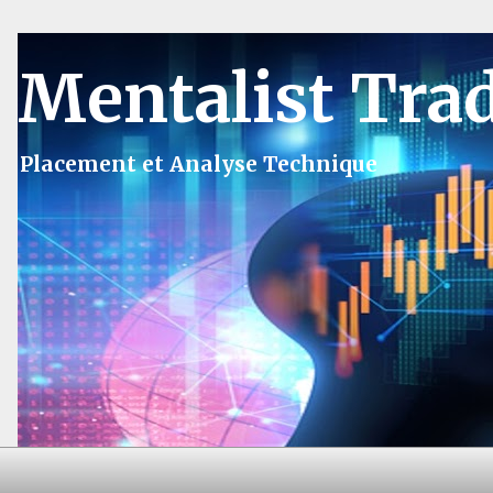
Mentalist Tra
Placement et Analyse Technique