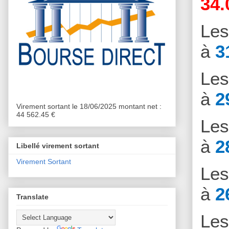
34.
Le
à
3
Le
à
2
Virement sortant le 18/06/2025 montant net :
44 562.45 €
Le
à
2
Libellé virement sortant
Virement Sortant
Le
à
2
Translate
Le