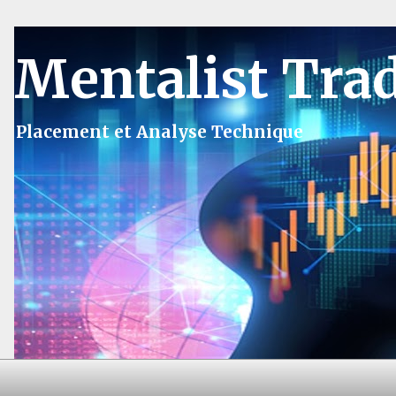
Mentalist Tra
Placement et Analyse Technique