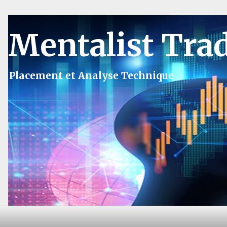
Mentalist Tra
Placement et Analyse Technique