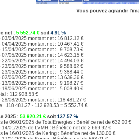
Vous pouvez agrandir l'im
ce
net
:
5 552.74
€
soit
4.91
%
e 03/04/2025 montant net : 16 812.12 €
e 04/04/2025 montant net : 10 467.41 €
e 15/04/2025 montant net : 9 708.73 €
e 07/05/2025 montant net : 14 623.15 €
e 22/05/2025 montant net : 14 494.03 €
e 23/05/2025 montant net : 9 588.62 €
e 23/05/2025 montant net : 9 388.44 €
e 02/06/2025 montant net : 13 639.36 €
e 13/06/2025 montant net : 9 198.27 €
e 19/06/2025 montant net : 5 008.40 €
tal :
112 928.53
€
e 28/08/2025 montant net : 118 481.27 €
e :
118 481.27
-
112 928.53
= 5 552.74 €
ce
2025
:
53 920.21
€
soit
137.57
%
 le 06/01/2025 de TotalEnergies : Bénéfice net de 632.00 €
e 14/01/2025 de LVMH : Bénéfice net de 2 669.92 €
 le 16/01/2025 de Kering : Bénéfice net de 130.00 €
e 17/01/2025 de
Kering
: Bénéfice net de 563.01 €