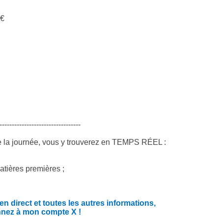
 €
---------------------------------
e la journée, vous y trouverez en TEMPS RÉEL :
atières premières ;
 direct et toutes les autres informations,
nnez à mon compte X !