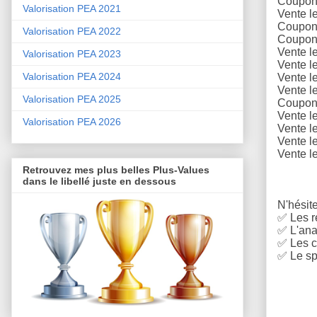
Coupons
Valorisation PEA 2021
Vente l
Coupons
Valorisation PEA 2022
Coupons
Vente
l
Valorisation PEA 2023
Vente l
Valorisation PEA 2024
Vente l
Vente l
Valorisation PEA 2025
Coupons
Vente l
Valorisation PEA 2026
Vente l
Vente l
Vente l
Retrouvez mes plus belles Plus-Values
dans le libellé juste en dessous
N'hésite
✅
Les r
✅
L'anal
✅
Les c
✅
Le sp