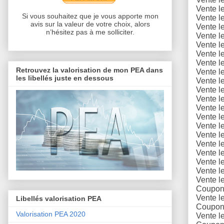
Vente l
Si vous souhaitez que je vous apporte mon
Vente l
avis sur la valeur de votre choix, alors
Vente l
n’hésitez pas à me solliciter.
Vente l
Vente l
Vente l
Vente l
Retrouvez la valorisation de mon PEA dans
Vente l
les libellés juste en dessous
Vente l
Vente l
Vente l
Vente l
Vente l
Vente l
Vente l
Vente l
Vente l
Vente l
Vente l
Vente l
Coupons
Vente l
Libellés valorisation PEA
Coupons
Valorisation PEA 2020
Vente l