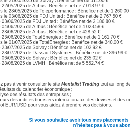
 le 21/05/2025 de Solvay : Bénéfice net de 511.00 €
e 22/05/2025 de Airbus
: Bénéfice net de 7 018.97 €
 le 28/05/2025 de
Teleperformance
: Bénéfice net de 1 260.00
 le 03/06/2025 de
FDJ United
: Bénéfice net de 2 767.50 €
e 03/06/2025 de
FDJ United
: Bénéfice net de 2 186.80 €
e 04/06/2025 de Airbus
: Bénéfice net de 4 028.58 €
e 23/06/2025 de Airbus
: Bénéfice net de 428.52 €
e 23/06/2025 de
TotalEnergies
: Bénéfice net de 1 161.70 €
 le 01/07/2025 de TotalEnergies : Bénéfice net de 340.00 €
e 23/07/2025 de Solvay : Bénéfice net de 102.92 €
e 28/07/2025 de Dassault Systèmes : Bénéfice net de 396.99 €
e 06/08/2025 de Solvay : Bénéfice net de 235.02 €
e 28/08/2025 de LVMH : Bénéfice net de 5 552.74 €
---------------------------------------
z pas à venir consulter le site
Mentalist Trading
tout au long d
ésultats du calendrier économique ;
yse des résultats des entreprises ;
ours des indices boursiers internationaux, des devises et des m
ot EUR/USD pour vous aidez à prendre vos décisions.
Si vous souhaitez avoir tous mes placements en
n’hésitez pas à vous abo