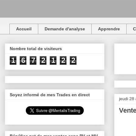
Accueil
Demande d'analyse
Apprendre
C
Nombre total de visiteurs
1
6
7
2
1
2
2
Soyez informé de mes Trades en direct
jeudi 28
Vente
Bénéfice net de mes ventes sans PV et MV