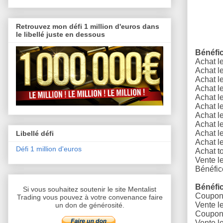
Retrouvez mon défi 1 million d'euros dans
le libellé juste en dessous
Bénéfi
Achat l
Achat l
Achat l
Achat l
Achat l
Achat l
Achat l
Achat l
Achat l
Libellé défi
Achat l
Défi 1 million d'euros
A
chat to
Vente l
Bénéfic
Bénéfi
Si vous souhaitez soutenir le site Mentalist
Coupons
Trading vous pouvez à votre convenance faire
Vente l
un don de générosité.
Coupons
Vente l