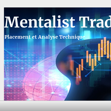
Mentalist Tra
Placement et Analyse Technique