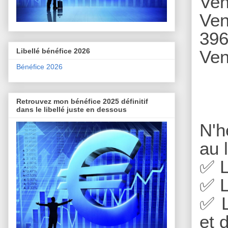
Ven
Ven
396
Libellé bénéfice 2026
Ven
Bénéfice 2026
Retrouvez mon bénéfice 2025 définitif
dans le libellé juste en dessous
N'h
au 
✅
L
✅
L
✅
L
et 