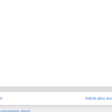
il
Article plus an
 commentaires (Atom)