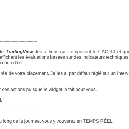
--------------------------------
 de
TradingView
des actions qui composent le CAC 40 et qu
affichent les évaluations basées sur des indicateurs techniques
n coup d’œil.
rée de votre placement. Je les ai par défaut réglé sur un interv
ces actions puisque le widget le fait pour vous.
.
--------------------------------
u long de la journée, vous y trouverez en TEMPS RÉEL :