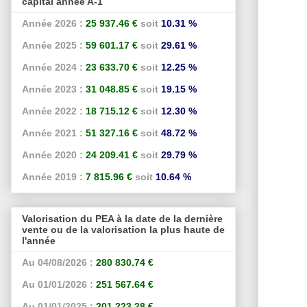
capital année A-1
Année 2026 :
25 937.46 €
soit
10.31 %
Année 2025 :
59 601.17 €
soit
29.61 %
Année 2024 :
23 633.70 €
soit
12.25 %
Année 2023 :
31 048.85 €
soit
19.15 %
Année 2022 :
18 715.12 €
soit
12.30 %
Année 2021 :
51 327.16 €
soit
48.72 %
Année 2020 :
24 209.41 €
soit
29.79 %
Année 2019 :
7 815.96 €
soit
10.64 %
Valorisation du PEA à la date de la dernière
vente ou de la valorisation la plus haute de
l'année
Au 04/08/2026 :
280 830.74 €
Au 01/01/2026 :
251 567.64 €
Au 01/01/2025 :
201 223.28 €