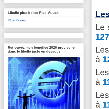
Les
Libellé plus belles Plus-Values
Plus-Values
Le 
127
Le
Retrouvez mon bénéfice 2026 provisoire
dans le libellé juste en dessous
à
1
Le
à
1
Le
à
1