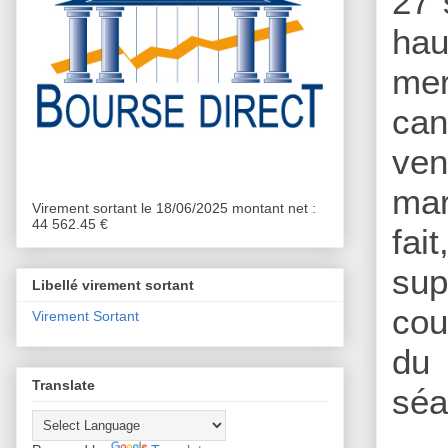
27 
hau
mer
can
ven
mar
Virement sortant le 18/06/2025 montant net :
44 562.45 €
fai
sup
Libellé virement sortant
cou
Virement Sortant
du 
Translate
séa