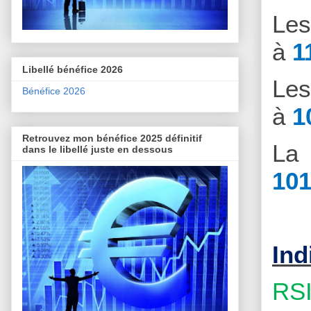
Le
à
1
Libellé bénéfice 2026
Le
Bénéfice 2026
à
1
Retrouvez mon bénéfice 2025 définitif
La 
dans le libellé juste en dessous
101
Ind
RSI