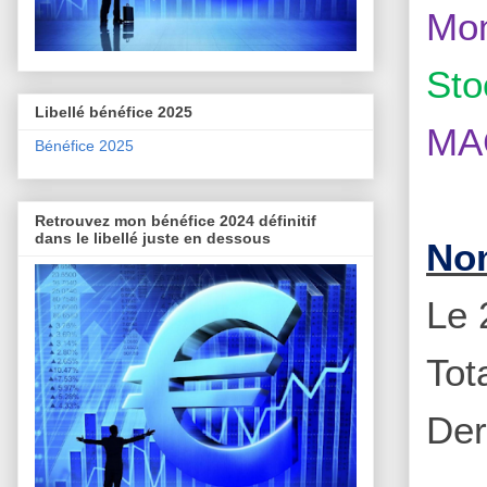
Mom
Sto
Libellé bénéfice 2025
MAC
Bénéfice 2025
Retrouvez mon bénéfice 2024 définitif
dans le libellé juste en dessous
Nom
Le 
Tot
Der