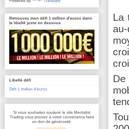
Powered by
Translate
La 
Retrouvez mon défi 1 million d'euros dans
le libellé juste en dessous
au-
moy
cro
cro
De 
Libellé défi
mob
Défi 1 million d'euros
ten
Si vous souhaitez soutenir le site Mentalist
Tou
Trading vous pouvez à votre convenance faire
un don de générosité.
200