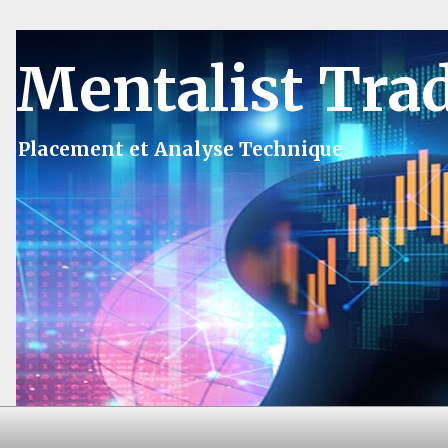
Mentalist Tra
Placement et Analyse Technique