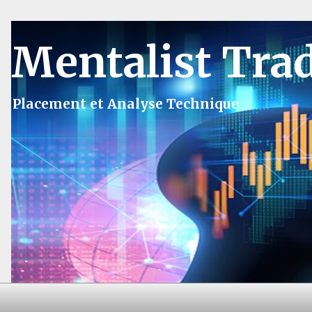
Mentalist Tra
Placement et Analyse Technique