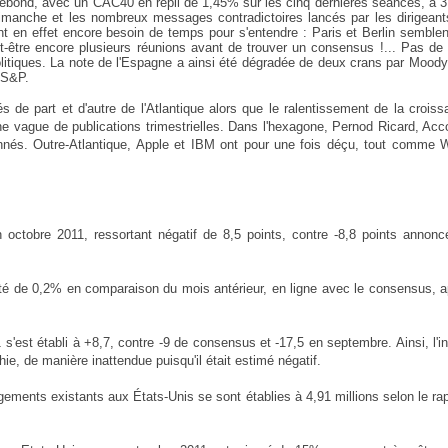
 rebond, avec un CAC40 en repli de 1,45% sur les cinq dernières séances, à 
manche et les nombreux messages contradictoires lancés par les dirigeant
nt en effet encore besoin de temps pour s'entendre : Paris et Berlin semble
eut-être encore plusieurs réunions avant de trouver un consensus !... Pas de
olitiques. La note de l'Espagne a ainsi été dégradée de deux crans par Moody
t S&P.
s de part et d'autre de l'Atlantique alors que le ralentissement de la crois
ne vague de publications trimestrielles. Dans l'hexagone, Pernod Ricard
, Acc
nés. Outre-Atlantique, Apple
et IBM ont pour une fois déçu, tout comme W
ctobre 2011, ressortant négatif de 8,5 points, contre -8,8 points annonc
nté de 0,2% en comparaison du mois antérieur, en ligne avec le consensus, a
 s'est établi à +8,7, contre -9 de consensus et -17,5 en septembre. Ainsi, l'i
ie, de manière inattendue puisqu'il était estimé négatif.
ements existants aux États-Unis se sont établies à 4,91 millions selon le ra