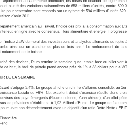
e Département au Commerce américain, les mises en chantier de logements a
nuel ajusté des variations saisonnières de 658 milliers d'unités, contre 59
uire pour septembre sont ressortis sur un rythme de 594 milliers d'unités 
aison d'août 2011.
Département américain au Travail, l'indice des prix à la consommation aux 
ntérieur, en ligne avec le consensus. Hors alimentaire et énergie, il progr
, l'indice ZEW du moral des investisseurs et analystes allemands se replie 
tombe ainsi sur un plancher de plus de trois ans ! Le renforcement de la 
t notamment cette baisse.
rché des devises, l'euro termine la semaine quasi stable face au billet vert à
e de brut, le baril de pétrole prend encore près de 1% à 88 dollars pour le WT
UR DE LA SEMAINE
Ricard
s'adjuge 3,4%. Le groupe affiche un chiffre d'affaires consolidé, au 1
croissance faciale de +6%. Cet excellent début d'exercice résulte d'une croi
 devises des pays émergents (Roupie indienne, Yuan chinois), d'un effet périm
sus de prévisions s'établissait à 1,92 Milliard d'Euros. Le groupe se fixe co
 poursuivre son désendettement avec un objectif d'un ratio Dette Nette / EBI
 Financière
-end