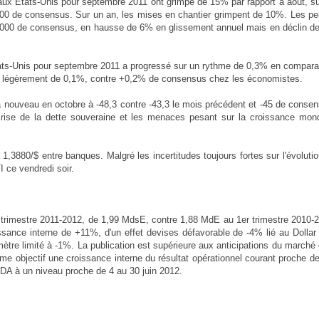
ux Etats-Unis pour septembre 2011 ont grimpé de 15% par rapport à août, su
0.000 de consensus. Sur un an, les mises en chantier grimpent de 10%. Les p
620.000 de consensus, en hausse de 6% en glissement annuel mais en déclin d
Etats-Unis pour septembre 2011 a progressé sur un rythme de 0,3% en compara
esse légèrement de 0,1%, contre +0,2% de consensus chez les économistes.
à nouveau en octobre à -48,3 contre -43,3 le mois précédent et -45 de conse
crise de la dette souveraine et les menaces pesant sur la croissance mond
 1,3880/$ entre banques. Malgré les incertitudes toujours fortes sur l'évoluti
I ce vendredi soir.
er trimestre 2011-2012, de 1,99 MdsE, contre 1,88 MdE au 1er trimestre 2010-
ssance interne de +11%, d'un effet devises défavorable de -4% lié au Dollar
ètre limité à -1%. La publication est supérieure aux anticipations du marché
mme objectif une croissance interne du résultat opérationnel courant proche 
TDA à un niveau proche de 4 au 30 juin 2012.