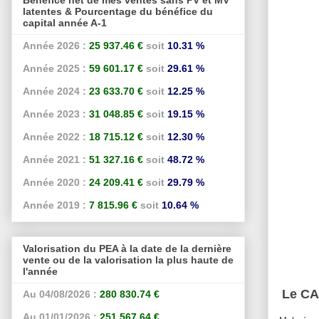
latentes & Pourcentage du bénéfice du
capital année A-1
Année 2026 :
25 937.46 €
soit
10.31 %
Année 2025 :
59 601.17 €
soit
29.61 %
Année 2024 :
23 633.70 €
soit
12.25 %
Année 2023 :
31 048.85 €
soit
19.15 %
Année 2022 :
18 715.12 €
soit
12.30 %
Année 2021 :
51 327.16 €
soit
48.72 %
Année 2020 :
24 209.41 €
soit
29.79 %
Année 2019 :
7 815.96 €
soit
10.64 %
Valorisation du PEA à la date de la dernière
vente ou de la valorisation la plus haute de
l'année
Le CA
Au 04/08/2026 :
280 830.74 €
Au 01/01/2026 :
251 567.64 €