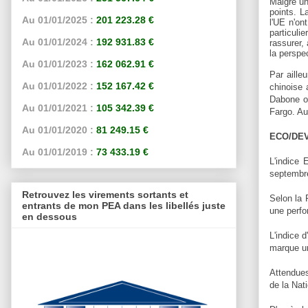
Malgré un
points. L
Au 01/01/2025 :
201 223.28 €
l'UE n'on
particuli
Au 01/01/2024 :
192 931.83 €
rassurer,
la perspe
Au 01/01/2023 :
162 062.91 €
Par aille
Au 01/01/2022 :
152 167.42 €
chinoise 
Dabone on
Au 01/01/2021 :
105 342.39 €
Fargo
. A
Au 01/01/2020 :
81 249.15 €
ECO/DE
Au 01/01/2019 :
73 433.19 €
L'indice
septembre
Retrouvez les virements sortants et
Selon la 
entrants de mon PEA dans les libellés juste
une perfo
en dessous
L'indice 
marque un
Attendues
de la Nat