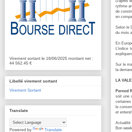
D'après l
rythme an
de constr
en compar
Selon le 
du mois a
En Europe
L'indice 
expliquen
Virement sortant le 18/06/2025 montant net :
44 562.45 €
Sur le ma
la demand
LA VALE
Libellé virement sortant
Virement Sortant
Pernod 
soit une 
certaines
le consen
Translate
et entend
Actualité
Bon week
Powered by
Translate