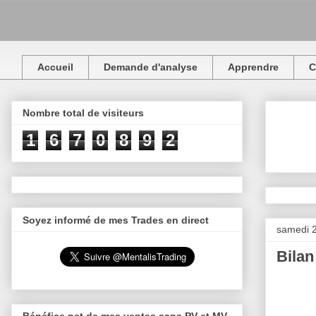
Accueil
Demande d'analyse
Apprendre
C
Nombre total de visiteurs
1
6
7
0
8
9
2
Soyez informé de mes Trades en direct
samedi 2
Bilan
Bénéfice net de mes ventes sans PV et MV