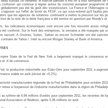
 beau sursaut ce vendredi, le marché parisien a mis fin à trois semaines de
a confusion qui continue à régner autour du sommet européen programmé di
t globalement pas été du goût des investisseurs. La France et l'Allemagne o
er s'opposer sur l'effet de levier du FESF, ce qui sous-entend qu'il faudra p
 alors que les agences de notations continuent à mettre la pression sur les p
ctive de la note de la dette française a été remise en question par Moody's e
urs, les indicateurs économiques sont encore une fois ressortis assez mitigé
a été confirmé. Sur le front des entreprises, la semaine a été marquée par u
t rassuré. A l'inverse, Soitec
, Safran
ou encore Schneider
ont été sanction
u contraire de Yahoo !, Intel ou encore Morgan Stanley
et Bank of America
.
VISES
 Empire State de la Fed de New York a largement manqué le consensus en o
 et -4 de consensus.
Fed, la production industrielle aux Etats-Unis pour septembre 2011 a augme
rmance stable en août (révisé de +0,2%).
d'activité manufacturière régionale de la Fed de Philadelphie pour octobre 2011
 retour à l'expansion de l'industrie manufacturière dans la région de Philadelph
 au rythme de 4,94 millions d'unités pour septembre 2011, les reventes de log
ional Association of Realtors, après 5,06 millions en août.