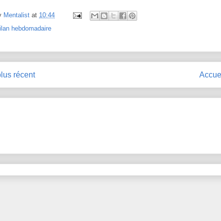
y
Mentalist
at
10:44
ilan hebdomadaire
plus récent
Accue