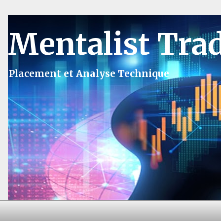
Mentalist Tra
Placement et Analyse Technique