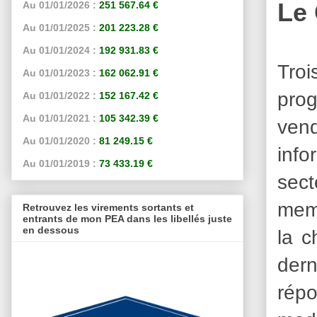
Le
Au 01/01/2026 :
251 567.64 €
Au 01/01/2025 :
201 223.28 €
Au 01/01/2024 :
192 931.83 €
Tro
Au 01/01/2023 :
162 062.91 €
pro
Au 01/01/2022 :
152 167.42 €
Au 01/01/2021 :
105 342.39 €
ven
Au 01/01/2020 :
81 249.15 €
info
Au 01/01/2019 :
73 433.19 €
sec
memb
Retrouvez les virements sortants et
entrants de mon PEA dans les libellés juste
en dessous
la c
dern
répo