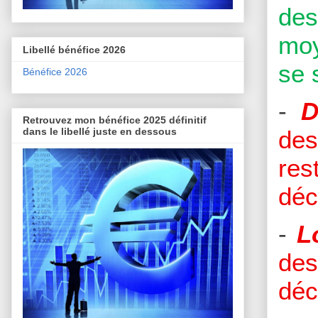
des
moy
Libellé bénéfice 2026
se 
Bénéfice 2026
-
D
Retrouvez mon bénéfice 2025 définitif
des
dans le libellé juste en dessous
res
déc
-
L
de
déc