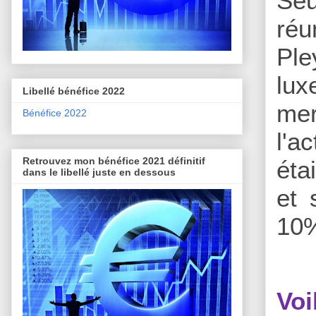
Seu
réu
Ple
lux
Libellé bénéfice 2022
mer
Bénéfice 2022
l'a
Retrouvez mon bénéfice 2021 définitif
éta
dans le libellé juste en dessous
et 
10%
Vo