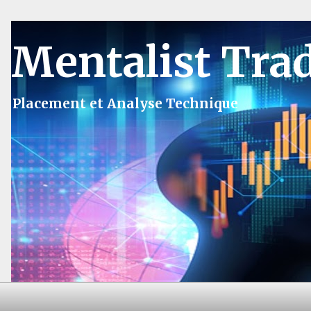
Mentalist Tra
Placement et Analyse Technique