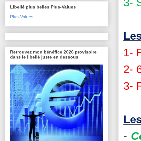
3- 
Libellé plus belles Plus-Values
Plus-Values
Les
1- 
Retrouvez mon bénéfice 2026 provisoire
dans le libellé juste en dessous
2- 
3- 
Les
-
C