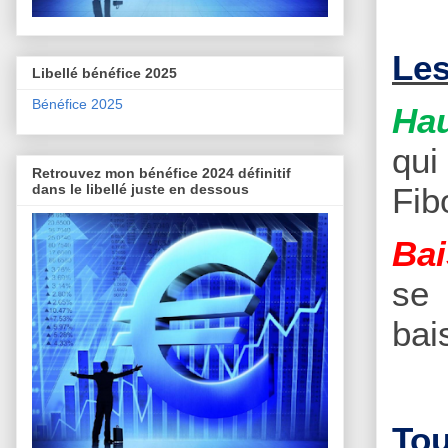
Les
Libellé bénéfice 2025
Bénéfice 2025
Hau
qui
Retrouvez mon bénéfice 2024 définitif
Fib
dans le libellé juste en dessous
Bai
se 
bai
Tou