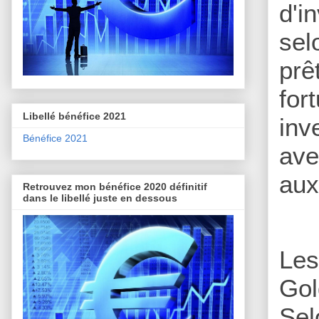
d'i
sel
prê
for
Libellé bénéfice 2021
inv
Bénéfice 2021
ave
aux
Retrouvez mon bénéfice 2020 définitif
dans le libellé juste en dessous
Les
Gol
Sel