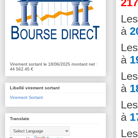
217
Le
à
2
Le
à
1
Virement sortant le 18/06/2025 montant net :
44 562.45 €
Le
à
1
Libellé virement sortant
Virement Sortant
Le
à
1
Translate
Le