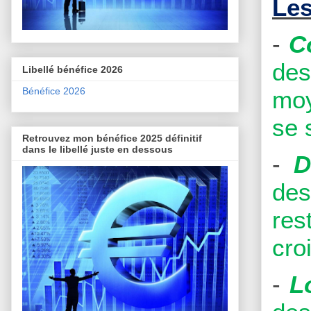
Les
-
C
des
Libellé bénéfice 2026
Bénéfice 2026
moy
se 
Retrouvez mon bénéfice 2025 définitif
dans le libellé juste en dessous
-
D
des
res
cro
-
L