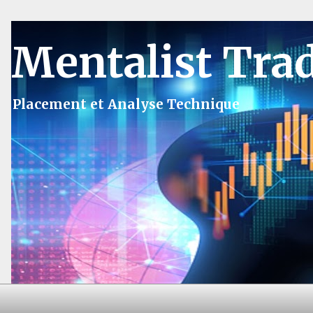
Mentalist Tra
Placement et Analyse Technique