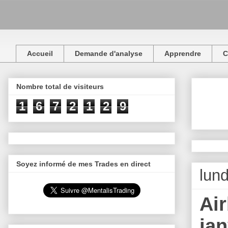
Accueil
Demande d'analyse
Apprendre
C
Nombre total de visiteurs
1
6
7
2
1
2
9
Soyez informé de mes Trades en direct
lund
Air
jan