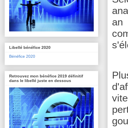
ana
an 
com
s'é
Libellé bénéfice 2020
Bénéfice 2020
Plu
Retrouvez mon bénéfice 2019 définitif
dans le libellé juste en dessous
d'a
vit
pe
gou