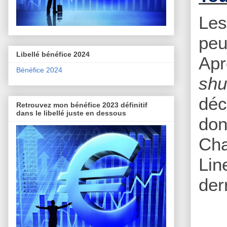
Les
peu
Libellé bénéfice 2024
Apr
Bénéfice 2024
shu
déc
Retrouvez mon bénéfice 2023 définitif
dans le libellé juste en dessous
don
Cha
Lin
derr