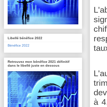
L'a
sig
chi
res
Libellé bénéfice 2022
tau
Bénéfice 2022
Retrouvez mon bénéfice 2021 définitif
dans le libellé juste en dessous
L'
tri
dev
à 4